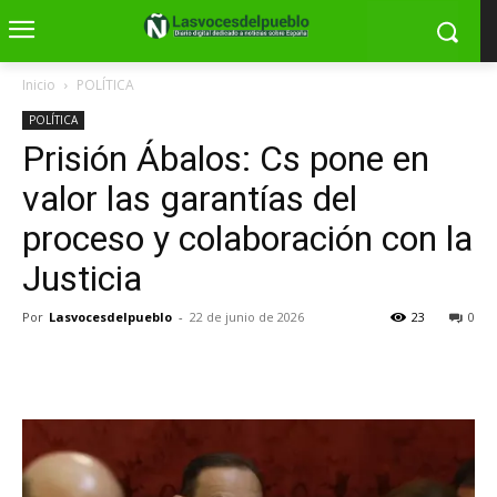
Inicio
POLÍTICA
POLÍTICA
Prisión Ábalos: Cs pone en
valor las garantías del
proceso y colaboración con la
Justicia
Por
Lasvocesdelpueblo
-
22 de junio de 2026
23
0