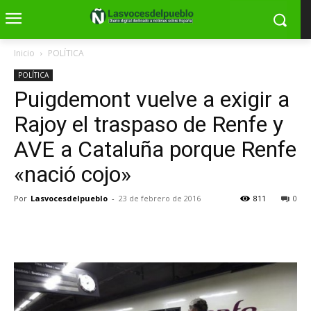
Inicio
POLÍTICA
POLÍTICA
Puigdemont vuelve a exigir a
Rajoy el traspaso de Renfe y
AVE a Cataluña porque Renfe
«nació cojo»
Por
Lasvocesdelpueblo
-
23 de febrero de 2016
811
0