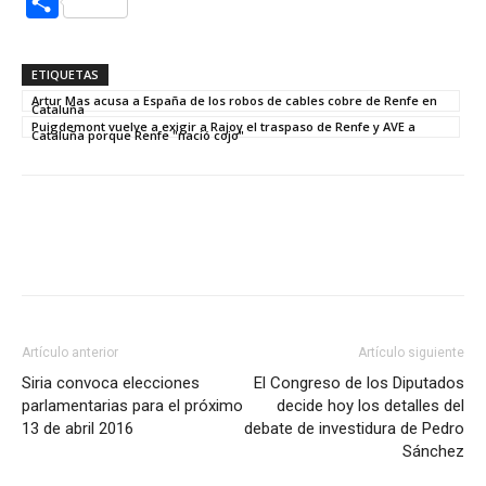
Compartir
ETIQUETAS
Artur Mas acusa a España de los robos de cables cobre de Renfe en
Cataluña
Puigdemont vuelve a exigir a Rajoy el traspaso de Renfe y AVE a
Cataluña porque Renfe "nació cojo"
Artículo anterior
Artículo siguiente
Siria convoca elecciones
El Congreso de los Diputados
parlamentarias para el próximo
decide hoy los detalles del
13 de abril 2016
debate de investidura de Pedro
Sánchez