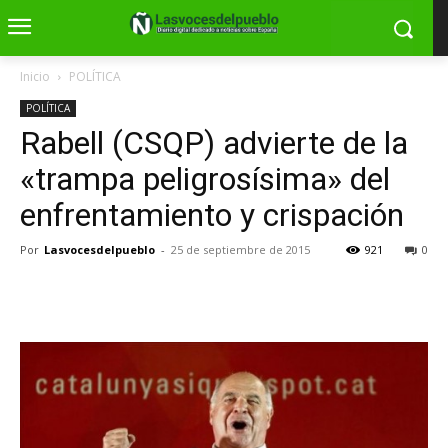
Inicio
POLÍTICA
POLÍTICA
Rabell (CSQP) advierte de la
«trampa peligrosísima» del
enfrentamiento y crispación
Por
Lasvocesdelpueblo
-
25 de septiembre de 2015
921
0