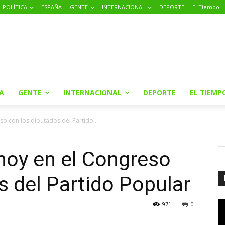
POLÍTICA
ESPAÑA
GENTE
INTERNACIONAL
DEPORTE
El Tiempo
A
GENTE
INTERNACIONAL
DEPORTE
EL TIEMP
so con los diputados del Partido...
 hoy en el Congreso
s del Partido Popular
971
0