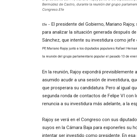
Bermúdez de Castro, durante la reunión del grupo parlamenta
Congreso.Efe
El presidente del Gobierno, Mariano Rajoy,
Efe –
para analizar la situación generada después de
Sánchez, que intente su investidura como jefe d
PP, Mariano Rajoy junto a los diputados populares Rafael Herna
la reunión del grupo parlamentario popular el pasado 13 de enero
En la reunión, Rajoy expondrá previsiblemente 
asumido acudir a una sesión de investidura, qu
que prosperara su candidatura. Pero al igual qu
segunda ronda de contactos de Felipe VI con lo
renuncia a su investidura más adelante, a la e
Rajoy se verá en el Congreso con sus diputad
suyos en la Cámara Baja para exponerles su hoj
intentar ser investido como presidente. En esa 