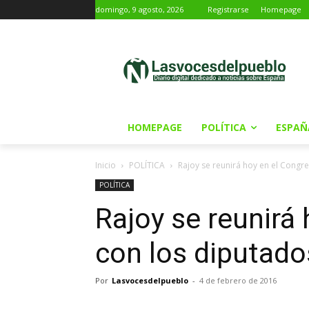
domingo, 9 agosto, 2026
Registrarse
Homepage
HOMEPAGE
POLÍTICA
ESPAÑ
Inicio
POLÍTICA
Rajoy se reunirá hoy en el Congre
POLÍTICA
Rajoy se reunirá
con los diputado
Por
Lasvocesdelpueblo
-
4 de febrero de 2016