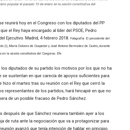
rio popular el pasado 13 de enero en la sesión constitutiva del
 se reunirá hoy en el Congreso con los diputados del PP
 que el Rey haya encargado al líder del PSOE, Pedro
el Ejecutivo. Madrid, 4 febrero 2018.
Fotografía: El presidente del
ndo (i), María Dolores de Cospedal y José Antonio Bermúdez de Castro, durante
 en la sesión constitutiva del Congreso. Efe
a los diputados de su partido los motivos por los que no ha
e se sustentan en que carecía de apoyos suficientes para
e hizo el martes tras su reunión con el Rey que cerró la
s representantes de los partidos, hará hincapié en que no
spera de un posible fracaso de Pedro Sánchez.
os después de que Sánchez reuniera también ayer a los
a de ruta ante la negociación que va a protagonizar para
reunión avanzó que tenía intención de hablar en principio