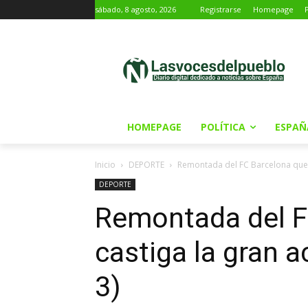
sábado, 8 agosto, 2026
Registrarse
Homepage
HOMEPAGE
POLÍTICA
ESPAÑ
Inicio
DEPORTE
Remontada del FC Barcelona que ca
DEPORTE
Remontada del F
castiga la gran a
3)