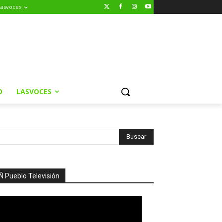
Lasvoces
O
LASVOCES
Ñ Pueblo Televisión