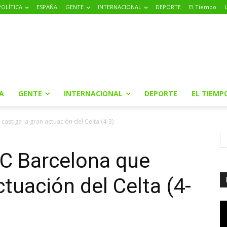
POLÍTICA
ESPAÑA
GENTE
INTERNACIONAL
DEPORTE
El Tiempo
A
GENTE
INTERNACIONAL
DEPORTE
EL TIEMP
stiga la gran actuación del Celta (4-3)
C Barcelona que
ctuación del Celta (4-