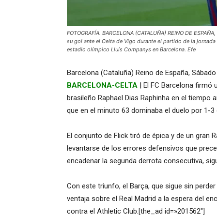
FOTOGRAFÍA. BARCELONA (CATALUÑA) REINO DE ESPAÑA, 19 D
su gol ante el Celta de Vigo durante el partido de la jorna
estadio olímpico Lluís Companys en Barcelona. Efe
Barcelona (Cataluña) Reino de España, Sábado d
BARCELONA-CELTA
| El FC Barcelona firmó
brasileño Raphael Dias Raphinha en el tiempo a
que en el minuto 63 dominaba el duelo por 1-3 gr
El conjunto de Flick tiró de épica y de un gran 
levantarse de los errores defensivos que preced
encadenar la segunda derrota consecutiva, si
Con este triunfo, el Barça, que sigue sin perde
ventaja sobre el Real Madrid a la espera del e
contra el Athletic Club.[the_ad id=»201562″]