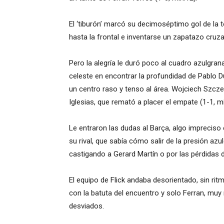
El ‘tiburón’ marcó su decimoséptimo gol de la t
hasta la frontal e inventarse un zapatazo cruz
Pero la alegría le duró poco al cuadro azulgra
celeste en encontrar la profundidad de Pablo Du
un centro raso y tenso al área. Wojciech Szczes
Iglesias, que remató a placer el empate (1-1, mi
Le entraron las dudas al Barça, algo impreciso 
su rival, que sabía cómo salir de la presión azul
castigando a Gerard Martín o por las pérdidas d
El equipo de Flick andaba desorientado, sin rit
con la batuta del encuentro y solo Ferran, muy
desviados.