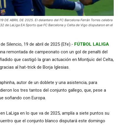
E ABRIL DE 2025. El delantero del FC Barcelona Ferrán Torres celebra
da 32 de LaLiga EA Sports que FC Barcelona y Celta de Vigo disputaron en el
e Silencio, 19 de abril de 2025 (Efe).-
FÚTBOL LALIGA
 una remontada de campeonato con un gol de penalti del
ñadido que castigó la gran actuación en Montjuïc del Celta,
acias al hat-trick de Borja Iglesias.
Raphinha, autor de un doblete y una asistencia, para
ieron los tres tantos del conjunto gallego, que, pese a
gue soñando con Europa.
r en LaLiga en lo que va de 2025, amplía a siete puntos su
ncuentro que el conjunto blanco disputará este domingo