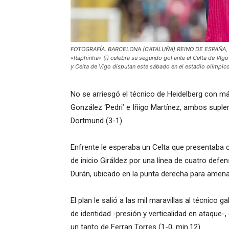
FOTOGRAFÍA. BARCELONA (CATALUÑA) REINO DE ESPAÑA, 19 D
«Raphinha» (i) celebra su segundo gol ante el Celta de VIgo
y Celta de Vigo disputan este sábado en el estadio olímpic
No se arriesgó el técnico de Heidelberg con má
González ‘Pedri’ e Iñigo Martínez, ambos suple
Dortmund (3-1).
Enfrente le esperaba un Celta que presentaba 
de inicio Giráldez por una línea de cuatro defe
Durán, ubicado en la punta derecha para amena
El plan le salió a las mil maravillas al técnico g
de identidad -presión y verticalidad en ataqu
un tanto de Ferran Torres (1-0, min.12).