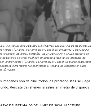
LESTINA, 09 DE JUNIO DE 2024. IMÁGENES EXCLUSIVAS DE RESCATE DE
ey Kozlov (27 años) y Shlomi Ziv (40 años) EN UN EDIFICIO UBICADO A
 Argamani (25 años), TAMBIÉN RESCATADA SANA Y SALVA. Rescate de
s de Defensa de Israel (FDI) han empezado a facilitar las imágenes de
os), Andrey Kozlov (27 años) y Shlomi Ziv (40 años). Se puede comprobar
Zamora, cuya muerte fue confirmada al llegar a las urgencias en suelo
lo (Ñ Pueblo)
Las imágenes son de cine; todos los protagonistas se juega
segundo. Rescate de rehenes israelíes en medio de disparos
GAZA) PALESTINA, 09 DE JUNIO DE 2024. IMÁGENES