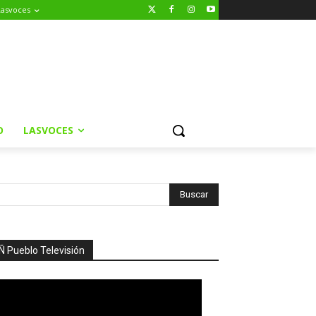
Lasvoces
O
LASVOCES
Ñ Pueblo Televisión