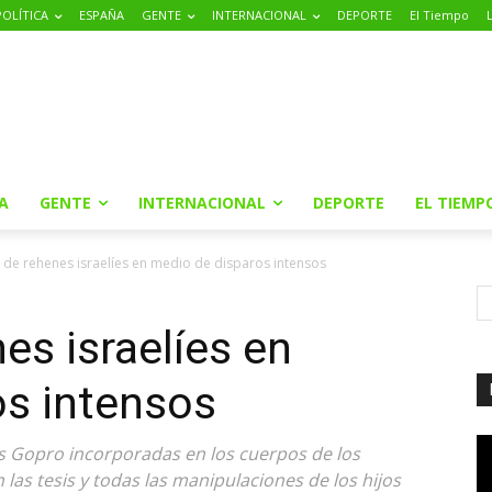
POLÍTICA
ESPAÑA
GENTE
INTERNACIONAL
DEPORTE
El Tiempo
A
GENTE
INTERNACIONAL
DEPORTE
EL TIEMP
 de rehenes israelíes en medio de disparos intensos
es israelíes en
os intensos
s Gopro incorporadas en los cuerpos de los
las tesis y todas las manipulaciones de los hijos