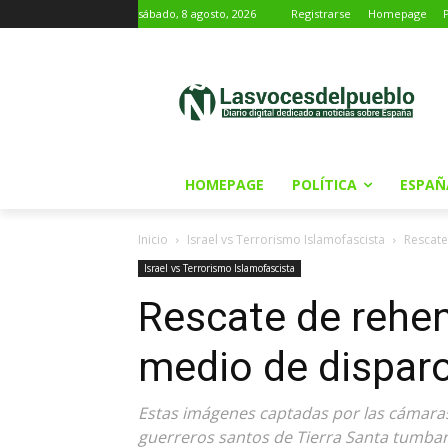
sábado, 8 agosto, 2026
Registrarse
Homepage
HOMEPAGE
POLÍTICA
ESPAÑ
Inicio
Israel vs Terrorismo Islamofascista
Rescate
Israel vs Terrorismo Islamofascista
Rescate de rehen
medio de dispar
Estas imágenes captadas por las cámara
guerreros santos de Tierra Santa tumban 