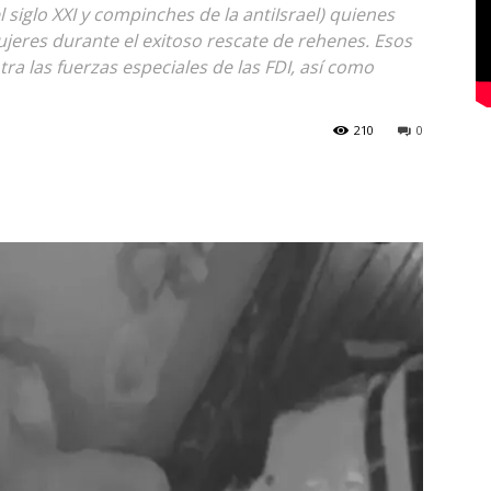
l siglo XXI y compinches de la antiIsrael) quienes
ujeres durante el exitoso rescate de rehenes. Esos
tra las fuerzas especiales de las FDI, así como
210
0