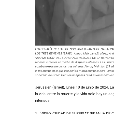
FOTOGRAFÍA. CIUDAD DE NUSEIRAT (FRANJA DE GAZA) PA
LOS TRES REHENES ISRAEL: Almog Meir Jan (21 años), Andr
"200 METROS" DEL EDIFICIO DE RESCATE DE LA REHÉN Noa
rehenes israelíes en medio de disparos intensos. Las Fuerza
combate-rescate de los tres rehenes Almog Meir Jan (21 añ
el momento en el que cae herido mortalmente el hero Arnon 
soberano de Israel. Captura imágenes FDI/Lasvocesdelpueb
Jerusalén (Israel), lunes 10 de junio de 2024. 
la vida: entre la muerte y la vida solo hay un 
intensos.
1.- VÍDEO. CIUDAD DE NUSEIRAT (FRANJA DE 