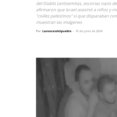
del Diablo (antisemitas, escorias nazis de
afirmaron que Israel asesinó a niños y m
"civiles palestinos" sí que disparaban con
muestran las imágenes
Por
Lasvocesdelpueblo
-
10 de junio de 2024