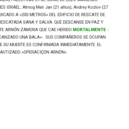
ISRAEL: Almog Meir Jan (21 años), Andrey Kozlov (27
O UBICADO A «200 METROS» DEL EDIFICIO DE RESCATE DE
N RESCATADA SANA Y SALVA. QUE DESCANSE EN PAZ Y
NTE ARNÓN ZAMORA QUE CAE HERIDO
MORTALMENTE
-
LCANZADO UNA BALA»-. SUS COMPAÑEROS SE OCUPAN
DE SU MUERTE ES CONFIRMADA INMEDIATAMENTE. EL
BAUTIZADO «OPERACIÇON ARNÓN»