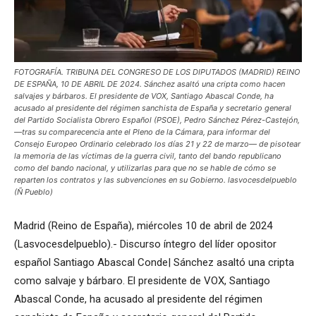
FOTOGRAFÍA. TRIBUNA DEL CONGRESO DE LOS DIPUTADOS (MADRID) REINO
DE ESPAÑA, 10 DE ABRIL DE 2024. Sánchez asaltó una cripta como hacen
salvajes y bárbaros. El presidente de VOX, Santiago Abascal Conde, ha
acusado al presidente del régimen sanchista de España y secretario general
del Partido Socialista Obrero Español (PSOE), Pedro Sánchez Pérez-Castejón,
—tras su comparecencia ante el Pleno de la Cámara, para informar del
Consejo Europeo Ordinario celebrado los días 21 y 22 de marzo— de pisotear
la memoria de las víctimas de la guerra civil, tanto del bando republicano
como del bando nacional, y utilizarlas para que no se hable de cómo se
reparten los contratos y las subvenciones en su Gobierno. lasvocesdelpueblo
(Ñ Pueblo)
Madrid (Reino de España), miércoles 10 de abril de 2024
(Lasvocesdelpueblo).- Discurso íntegro del líder opositor
español Santiago Abascal Conde| Sánchez asaltó una cripta
como salvaje y bárbaro. El presidente de VOX, Santiago
Abascal Conde, ha acusado al presidente del régimen