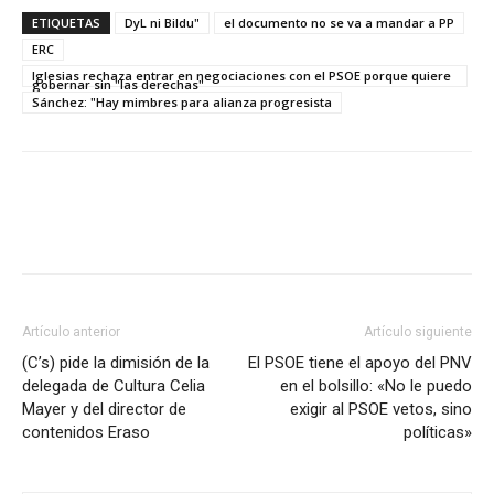
ETIQUETAS
DyL ni Bildu"
el documento no se va a mandar a PP
ERC
Iglesias rechaza entrar en negociaciones con el PSOE porque quiere
gobernar sin "las derechas"
Sánchez: "Hay mimbres para alianza progresista
Artículo anterior
Artículo siguiente
(C’s) pide la dimisión de la
El PSOE tiene el apoyo del PNV
delegada de Cultura Celia
en el bolsillo: «No le puedo
Mayer y del director de
exigir al PSOE vetos, sino
contenidos Eraso
políticas»