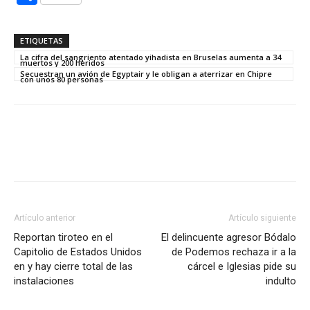
ETIQUETAS
La cifra del sangriento atentado yihadista en Bruselas aumenta a 34
muertos y 200 heridos
Secuestran un avión de Egyptair y le obligan a aterrizar en Chipre
con unos 80 personas
Artículo anterior
Artículo siguiente
Reportan tiroteo en el
El delincuente agresor Bódalo
Capitolio de Estados Unidos
de Podemos rechaza ir a la
en y hay cierre total de las
cárcel e Iglesias pide su
instalaciones
indulto