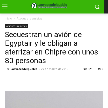
Inicio
Ataques islamistas
Ataques islamistas
Secuestran un avión de
Egyptair y le obligan a
aterrizar en Chipre con unos
80 personas
Por
Lasvocesdelpueblo
-
29 de marzo de 2016
925
0