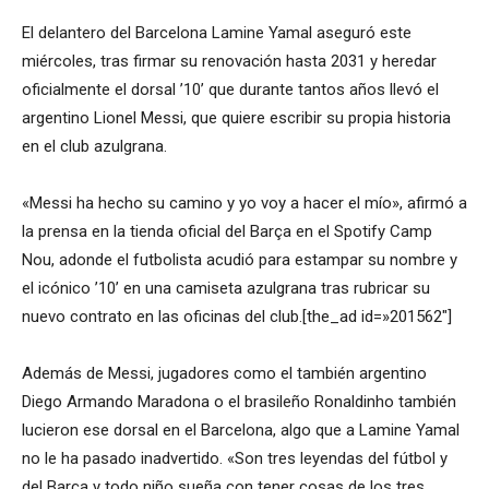
El delantero del Barcelona Lamine Yamal aseguró este
miércoles, tras firmar su renovación hasta 2031 y heredar
oficialmente el dorsal ’10’ que durante tantos años llevó el
argentino Lionel Messi, que quiere escribir su propia historia
en el club azulgrana.
«Messi ha hecho su camino y yo voy a hacer el mío», afirmó a
la prensa en la tienda oficial del Barça en el Spotify Camp
Nou, adonde el futbolista acudió para estampar su nombre y
el icónico ’10’ en una camiseta azulgrana tras rubricar su
nuevo contrato en las oficinas del club.[the_ad id=»201562″]
Además de Messi, jugadores como el también argentino
Diego Armando Maradona o el brasileño Ronaldinho también
lucieron ese dorsal en el Barcelona, algo que a Lamine Yamal
no le ha pasado inadvertido. «Son tres leyendas del fútbol y
del Barça y todo niño sueña con tener cosas de los tres.