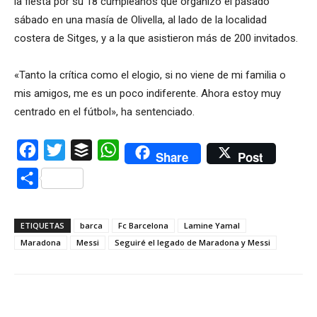
la fiesta por su 18 cumpleaños que organizó el pasado
sábado en una masía de Olivella, al lado de la localidad
costera de Sitges, y a la que asistieron más de 200 invitados.
«Tanto la crítica como el elogio, si no viene de mi familia o
mis amigos, me es un poco indiferente. Ahora estoy muy
centrado en el fútbol», ha sentenciado.
Facebook
Twitter
Buffer
WhatsApp
Share
Post
Compartir
ETIQUETAS
barca
Fc Barcelona
Lamine Yamal
Maradona
Messi
Seguiré el legado de Maradona y Messi