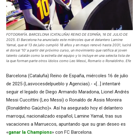
FOTOGRAFÍA. BARCELONA (CATALUÑA) REINO DE ESPAÑA, 16 DE JULIO DE
2025. El Barcelona ha anunciado este miércoles que el delantero Lamine
Yamal, que el 13 de julio cumplió 18 años y en mayo renovó hasta 2031, lucirá
el dorsal '10' a partir del próximo curso, un movimiento que ratifica al joven
talento catalán como la estrella del equipo y lo incluye en una selecta lista de
la que forman parte otros ídolos como Leo Messi, Romario o Ronaldinho. Efe
Barcelona (Cataluña) Reino de España, miércoles 16 de julio
de 2025 (Lasvocesdelpueblo y Agencias).- «[…] intentaré
seguir el legado de Diego Armando Maradona, Lionel Andrés
Messi Cuccittini (Leo Messi) o Ronaldo de Assis Moreira
(Ronaldinho Gaúcho)». Así ha asegurado hoy el delantero
marroquí, nacionalizado español, Lamine Yamal, tras sus
vacaciones a Marruecos, apuntando que su gran deseo es
«
ganar la Champions
» con FC Barcelona.