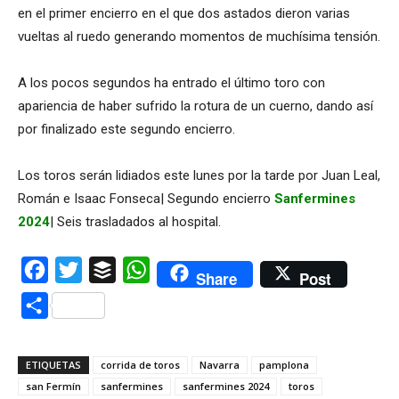
en el primer encierro en el que dos astados dieron varias
vueltas al ruedo generando momentos de muchísima tensión.
A los pocos segundos ha entrado el último toro con
apariencia de haber sufrido la rotura de un cuerno, dando así
por finalizado este segundo encierro.
Los toros serán lidiados este lunes por la tarde por Juan Leal,
Román e Isaac Fonseca| Segundo encierro
Sanfermines
2024
| Seis trasladados al hospital.
Facebook
Twitter
Buffer
WhatsApp
Share
Post
Compartir
ETIQUETAS
corrida de toros
Navarra
pamplona
san Fermín
sanfermines
sanfermines 2024
toros