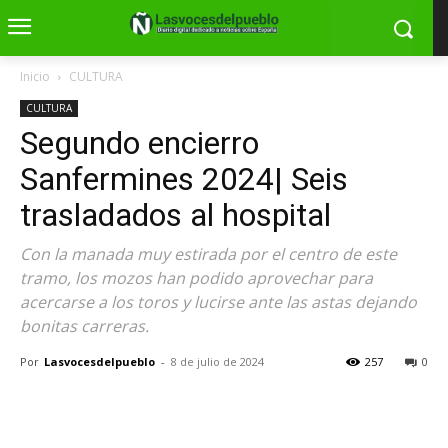
Inicio
CULTURA
CULTURA
Segundo encierro
Sanfermines 2024| Seis
trasladados al hospital
Con la manada muy estirada por el centro de este
tramo, los mozos han podido aprovechar para
acercarse a los toros y lucirse ante las astas dejando
bonitas carreras.
Por
Lasvocesdelpueblo
-
8 de julio de 2024
257
0