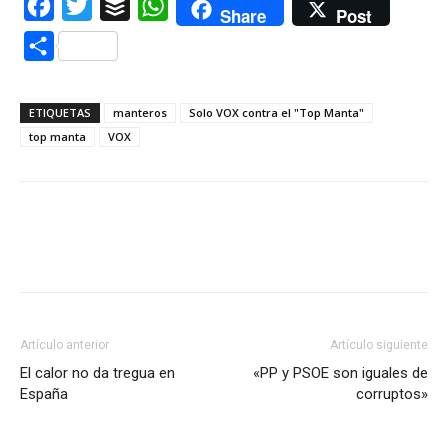
Facebook
Twitter
Buffer
WhatsApp
Share
Post
Compartir
ETIQUETAS
manteros
Solo VOX contra el "Top Manta"
top manta
VOX
Artículo anterior
Artículo siguiente
El calor no da tregua en
«PP y PSOE son iguales de
España
corruptos»