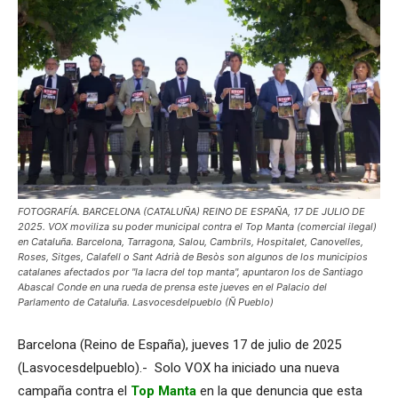
FOTOGRAFÍA. BARCELONA (CATALUÑA) REINO DE ESPAÑA, 17 DE JULIO DE
2025. VOX moviliza su poder municipal contra el Top Manta (comercial ilegal)
en Cataluña. Barcelona, Tarragona, Salou, Cambrils, Hospitalet, Canovelles,
Roses, Sitges, Calafell o Sant Adrià de Besòs son algunos de los municipios
catalanes afectados por "la lacra del top manta", apuntaron los de Santiago
Abascal Conde en una rueda de prensa este jueves en el Palacio del
Parlamento de Cataluña. Lasvocesdelpueblo (Ñ Pueblo)
Barcelona (Reino de España), jueves 17 de julio de 2025
(Lasvocesdelpueblo).- Solo VOX ha iniciado una nueva
campaña contra el
Top Manta
en la que denuncia que esta