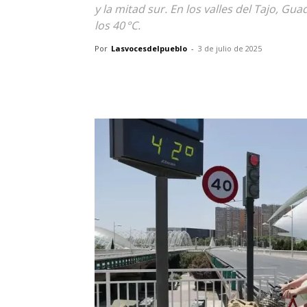
y la mitad sur. En los valles del Tajo, G
los 40 °C.
Por
Lasvocesdelpueblo
-
3 de julio de 2025