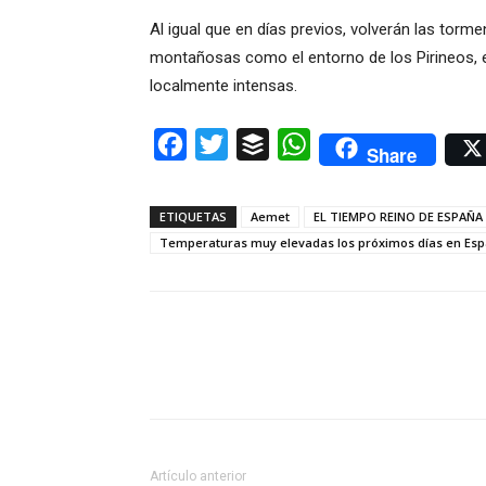
Al igual que en días previos, volverán las torme
montañosas como el entorno de los Pirineos, e
localmente intensas.
Facebook
Twitter
Buffer
WhatsApp
Share
ETIQUETAS
Aemet
EL TIEMPO REINO DE ESPAÑA
Temperaturas muy elevadas los próximos días en Es
Artículo anterior