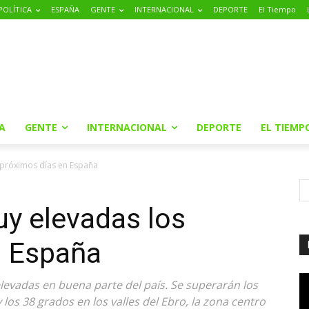
POLÍTICA
ESPAÑA
GENTE
INTERNACIONAL
DEPORTE
El Tiempo
A
GENTE
INTERNACIONAL
DEPORTE
EL TIEMP
próximos días en España
y elevadas los
n España
levadas en buena parte del país. Se superarán los
 los 38 grados en los valles del Ebro, la zona centro