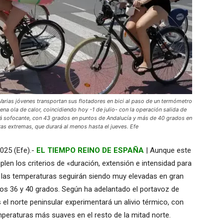
as jóvenes transportan sus flotadores en bici al paso de un termómetro
a ola de calor, coincidiendo hoy -1 de julio- con la operación salida de
rá sofocante, con 43 grados en puntos de Andalucía y más de 40 grados en
as extremas, que durará al menos hasta el jueves. Efe
2025 (Efe).-
EL TIEMPO REINO DE ESPAÑA
| Aunque este
plen los criterios de «duración, extensión e intensidad para
, las temperaturas seguirán siendo muy elevadas en gran
 los 36 y 40 grados. Según ha adelantado el portavoz de
l norte peninsular experimentará un alivio térmico, con
peraturas más suaves en el resto de la mitad norte.