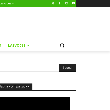
Lasvoces
O
LASVOCES
Ñ Pueblo Televisión