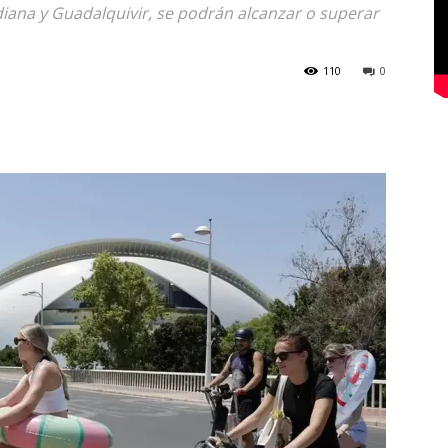
uadiana y Guadalquivir, se podrán alcanzar o superar
110
0