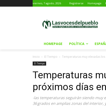
viernes, 7 agosto, 2026
Registrarse
Homepage
HOMEPAGE
POLÍTICA
ESPAÑ
Inicio
El Tiempo
Temperaturas muy elevadas los 
El Tiempo
Temperaturas mu
próximos días e
-las temperaturas seguirán siendo muy e
36 grados en amplias zonas del interior, y