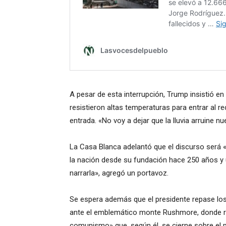
A pesar de esta interrupción, Trump insistió e
resistieron altas temperaturas para entrar al re
entrada. «No voy a dejar que la lluvia arruine 
La Casa Blanca adelantó que el discurso será «ú
la nación desde su fundación hace 250 años y u
narrarla», agregó un portavoz.
Se espera además que el presidente repase lo
ante el emblemático monte Rushmore, donde re
comunismo» que, según él, se cierne sobre el p