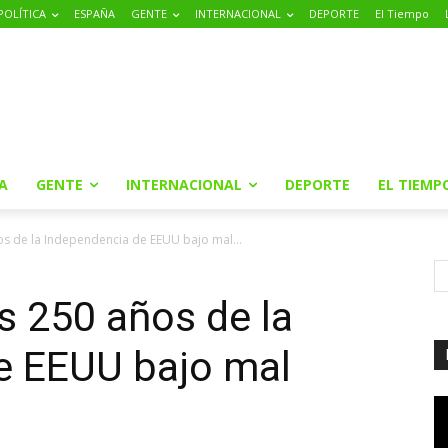
POLÍTICA
ESPAÑA
GENTE
INTERNACIONAL
DEPORTE
El Tiempo
A
GENTE
INTERNACIONAL
DEPORTE
EL TIEMP
s de la Independencia de EEUU bajo mal...
s 250 años de la
e EEUU bajo mal