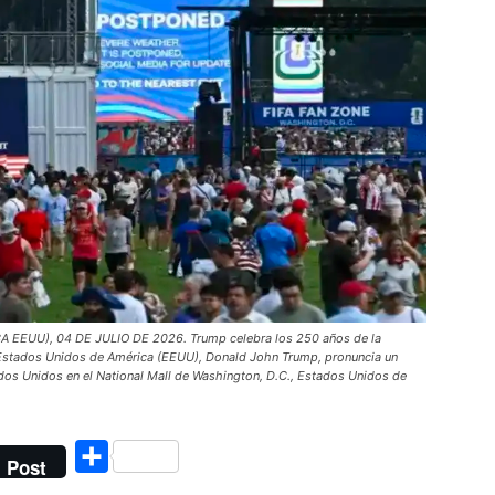
UU), 04 DE JULIO DE 2026. Trump celebra los 250 años de la
 Estados Unidos de América (EEUU), Donald John Trump, pronuncia un
ados Unidos en el National Mall de Washington, D.C., Estados Unidos de
Compartir
Post