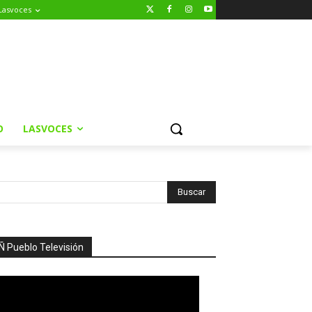
Lasvoces
O
LASVOCES
Ñ Pueblo Televisión