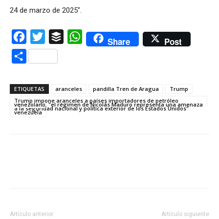
24 de marzo de 2025″.
Facebook
Twitter
Buffer
WhatsApp
Share
Post
Compartir
ETIQUETAS
aranceles
pandilla Tren de Aragua
Trump
Trump impone aranceles a países importadores de petróleo
venezolano: "el régimen de Nicolás Maduro representa una amenaza
a la seguridad nacional y política exterior de los Estados Unidos"
venezuela
Artículo anterior
Artículo siguiente