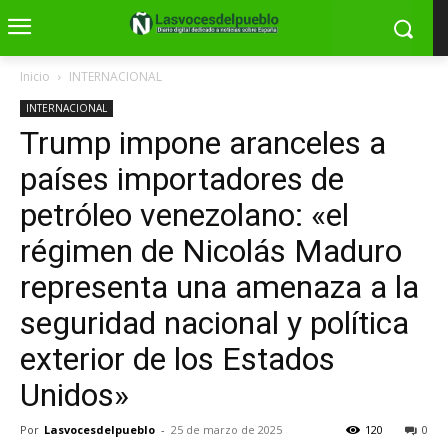
Inicio
INTERNACIONAL
INTERNACIONAL
Trump impone aranceles a
países importadores de
petróleo venezolano: «el
régimen de Nicolás Maduro
representa una amenaza a la
seguridad nacional y política
exterior de los Estados
Unidos»
Por
Lasvocesdelpueblo
-
25 de marzo de 2025
120
0