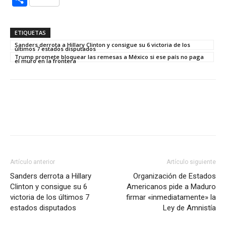
ETIQUETAS
Sanders derrota a Hillary Clinton y consigue su 6 victoria de los
últimos 7 estados disputados
Trump promete bloquear las remesas a México si ese país no paga
el muro en la frontera
Artículo anterior
Artículo siguiente
Sanders derrota a Hillary
Organización de Estados
Clinton y consigue su 6
Americanos pide a Maduro
victoria de los últimos 7
firmar «inmediatamente» la
estados disputados
Ley de Amnistía