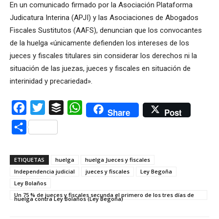
En un comunicado firmado por la Asociación Plataforma
Judicatura Interina (APJI) y las Asociaciones de Abogados
Fiscales Sustitutos (AAFS), denuncian que los convocantes
de la huelga «únicamente defienden los intereses de los
jueces y fiscales titulares sin considerar los derechos ni la
situación de las juezas, jueces y fiscales en situación de
interinidad y precariedad».
Facebook
Twitter
Buffer
WhatsApp
Share
Post
Compartir
ETIQUETAS
huelga
huelga Jueces y fiscales
Independencia judicial
jueces y fiscales
Ley Begoña
Ley Bolaños
Un 75 % de jueces y fiscales secunda el primero de los tres días de
huelga contra Ley Bolaños (Ley Begoña)