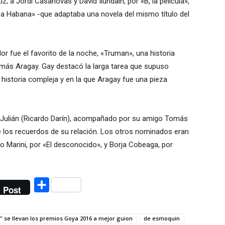
; a Jordi Casanovas y David Ilundain, por «B, la película»,
 La Habana» -que adaptaba una novela del mismo título del
dor fue el favorito de la noche, «Truman», una historia
omás Aragay. Gay destacó la larga tarea que supuso
 historia compleja y en la que Aragay fue una pieza
e Julián (Ricardo Darín), acompañado por su amigo Tomás
 de los recuerdos de su relación. Los otros nominados eran
o Marini, por «El desconocido», y Borja Cobeaga, por
Compartir
Post
" se llevan los premios Goya 2016 a mejor guion
de esmoquin