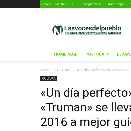
jueves, 6 agosto, 2026
Registrarse
Homepage
P
HOMEPAGE
POLÍTICA
ESPAÑ
Inicio
CULTURA
«Un día perfecto» de Aranoa y «T
CULTURA
«Un día perfecto
«Truman» se llev
2016 a mejor gu