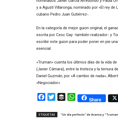
nominados Javier García Arredondo y Paula Ortiz
y a Agustí Villaronga, nominado por «El rey de
cubano Pedro Juan Gutiérrez-.
En la categoría de mejor guion original, el gana
escrita por Cesc Gay -también realizador- y T
escribir este guion para poder poner en pie una
esencial.
«Truman» cuenta los últimos días de la vida d
(Javier Cámara), entre la tristeza y la ternura
Daniel Guzmán, por «A cambio de nada»; Albert
«Negociador».
Facebook
Twitter
Buffer
WhatsApp
Share
ETIQUETAS
"Un día perfecto" de Aranoa y "Truman