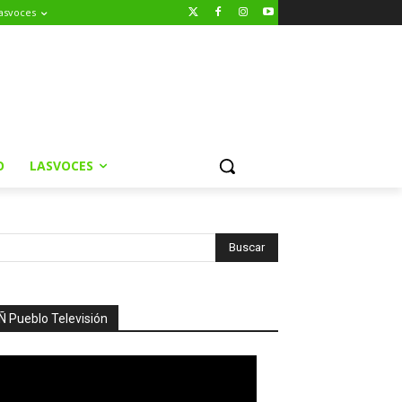
asvoces
O
LASVOCES
Ñ Pueblo Televisión