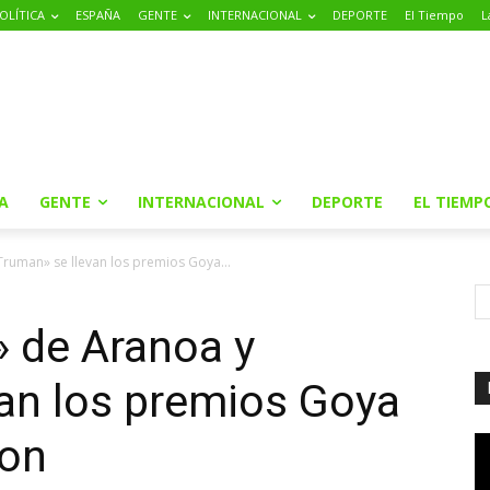
OLÍTICA
ESPAÑA
GENTE
INTERNACIONAL
DEPORTE
El Tiempo
L
A
GENTE
INTERNACIONAL
DEPORTE
EL TIEMP
ruman» se llevan los premios Goya...
» de Aranoa y
an los premios Goya
ion