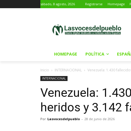
sábado, 8 agosto, 2026
Registrarse
Homepage
HOMEPAGE
POLÍTICA
ESPAÑ
Inicio
INTERNACIONAL
Venezuela: 1.430 fallecido
INTERNACIONAL
Venezuela: 1.430
heridos y 3.142 
Por
Lasvocesdelpueblo
-
28 de junio de 2026