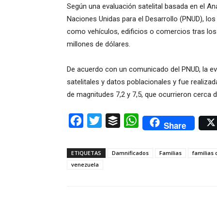
Según una evaluación satelital basada en el Aná
Naciones Unidas para el Desarrollo (PNUD), lo
como vehículos, edificios o comercios tras los
millones de dólares.
De acuerdo con un comunicado del PNUD, la e
satelitales y datos poblacionales y fue realizad
de magnitudes 7,2 y 7,5, que ocurrieron cerca 
Facebook
Twitter
Buffer
WhatsApp
Share
ETIQUETAS
Damnificados
Familias
familias
venezuela