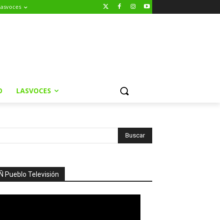
Lasvoces
O
LASVOCES
Ñ Pueblo Televisión