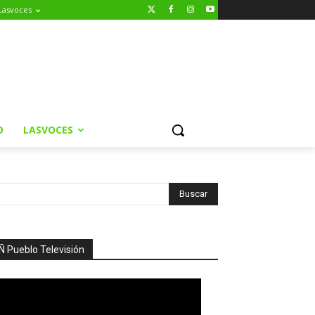
Lasvoces
O
LASVOCES
Ñ Pueblo Televisión