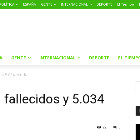
POLÍTICA
ESPAÑA
GENTE
INTERNACIONAL
DEPORTE
El Tiempo
A
GENTE
INTERNACIONAL
DEPORTE
EL TIEMP
s y 5.034 heridos
 fallecidos y 5.034
22
0