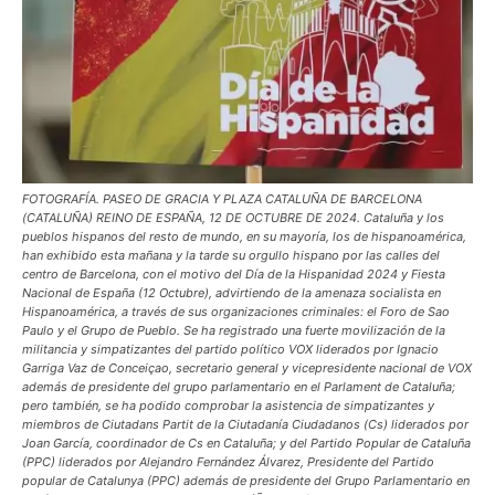
FOTOGRAFÍA. PASEO DE GRACIA Y PLAZA CATALUÑA DE BARCELONA
(CATALUÑA) REINO DE ESPAÑA, 12 DE OCTUBRE DE 2024. Cataluña y los
pueblos hispanos del resto de mundo, en su mayoría, los de hispanoamérica,
han exhibido esta mañana y la tarde su orgullo hispano por las calles del
centro de Barcelona, con el motivo del Día de la Hispanidad 2024 y Fiesta
Nacional de España (12 Octubre), advirtiendo de la amenaza socialista en
Hispanoamérica, a través de sus organizaciones criminales: el Foro de Sao
Paulo y el Grupo de Pueblo. Se ha registrado una fuerte movilización de la
militancia y simpatizantes del partido político VOX liderados por Ignacio
Garriga Vaz de Conceiçao, secretario general y vicepresidente nacional de VOX
además de presidente del grupo parlamentario en el Parlament de Cataluña;
pero también, se ha podido comprobar la asistencia de simpatizantes y
miembros de Ciutadans Partit de la Ciutadanía Ciudadanos (Cs) liderados por
Joan García, coordinador de Cs en Cataluña; y del Partido Popular de Cataluña
(PPC) liderados por Alejandro Fernández Álvarez, Presidente del Partido
popular de Catalunya (PPC) además de presidente del Grupo Parlamentario en