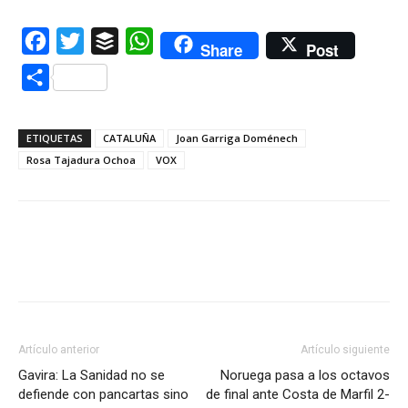
Facebook
Twitter
Buffer
WhatsApp
Share
Post
Compartir
ETIQUETAS
CATALUÑA
Joan Garriga Doménech
Rosa Tajadura Ochoa
VOX
Artículo anterior
Artículo siguiente
Gavira: La Sanidad no se
Noruega pasa a los octavos
defiende con pancartas sino
de final ante Costa de Marfil 2-