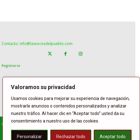
Contacto: info@lasvocesdelpueblo.com
Registrarse
Valoramos su privacidad
Usamos cookies para mejorar su experiencia de navegación,
mostrarle anuncios o contenidos personalizados y analizar
nuestro tráfico. Al hacer clic en “Aceptar todo” usted da su
consentimiento a nuestro uso de las cookies.
© Copyright Lasvocesdelpueblo
Homepage
POLÍTICA
ESPAÑA
GENTE
INTERNACIONAL
Personalizar
Rechazar todo
Aceptar todo