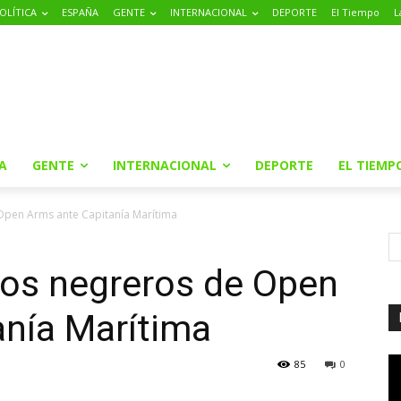
OLÍTICA
ESPAÑA
GENTE
INTERNACIONAL
DEPORTE
El Tiempo
L
A
GENTE
INTERNACIONAL
DEPORTE
EL TIEMP
Open Arms ante Capitanía Marítima
los negreros de Open
anía Marítima
85
0