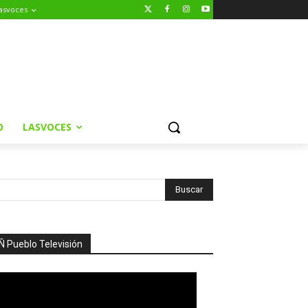
asvoces
O
LASVOCES
Ñ Pueblo Televisión