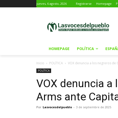
jueves, 6 agosto, 2026
Registrarse
Homepage
P
HOMEPAGE
POLÍTICA
ESPAÑ
Inicio
POLÍTICA
VOX denuncia a los negreros de 
POLÍTICA
VOX denuncia a 
Arms ante Capit
Por
Lasvocesdelpueblo
-
3 de septiembre de 2025