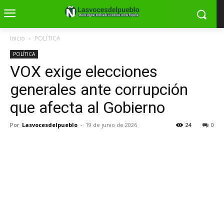
Inicio
POLÍTICA
POLÍTICA
VOX exige elecciones
generales ante corrupción
que afecta al Gobierno
Por
Lasvocesdelpueblo
-
19 de junio de 2026
24
0