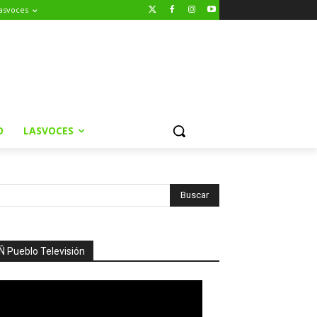
asvoces
O
LASVOCES
Ñ Pueblo Televisión