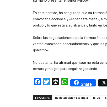
su mano presentar el señor Feijóo».
En este sentido, ha asegurado que su formació
convocar elecciones y «echar esta mafia», al 
podido y lo que está a su alcance», tanto en los
Sobre las negociaciones para la formación de 
«están avanzando adecuadamente» y que las pa
gobierno».
No obstante, ha afirmad que «aún no está cerr
cerrar» y margen para seguir negociando.
Facebook
Twitter
Buffer
WhatsApp
Share
ETIQUETAS
Radiotelevisión Española
RTVE
S