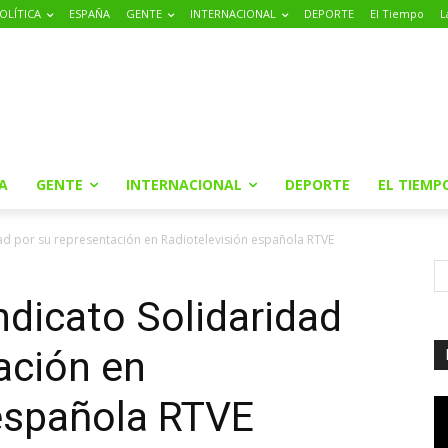
OLÍTICA
ESPAÑA
GENTE
INTERNACIONAL
DEPORTE
El Tiempo
L
A
GENTE
INTERNACIONAL
DEPORTE
EL TIEMP
idad por su representación en Radiotelevisión española RTVE
indicato Solidaridad
ación en
 española RTVE