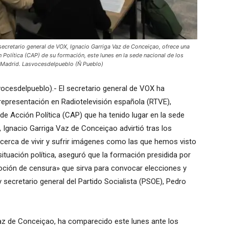
retario general de VOX, Ignacio Garriga Vaz de Conceiçao, ofrece una
 Política (CAP) de su formación, este lunes en la sede nacional de los
, Madrid. Lasvocesdelpueblo (Ñ Pueblo)
vocesdelpueblo).- El secretario general de VOX ha
representación en Radiotelevisión española (RTVE),
de Acción Política (CAP) que ha tenido lugar en la sede
Ignacio Garriga Vaz de Conceiçao advirtió tras los
 cerca de vivir y sufrir imágenes como las que hemos visto
ituación política, aseguró que la formación presidida por
ción de censura» que sirva para convocar elecciones y
y secretario general del Partido Socialista (PSOE), Pedro
az de Conceiçao, ha comparecido este lunes ante los