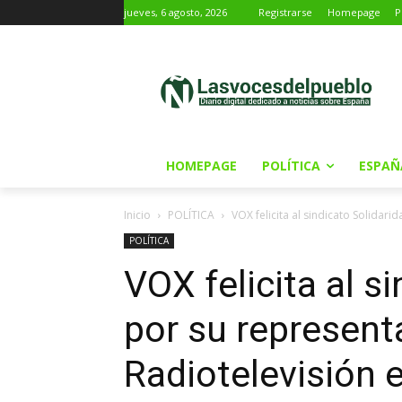
jueves, 6 agosto, 2026
Registrarse
Homepage
P
HOMEPAGE
POLÍTICA
ESPAÑ
Inicio
POLÍTICA
VOX felicita al sindicato Solidar
POLÍTICA
VOX felicita al s
por su represent
Radiotelevisión