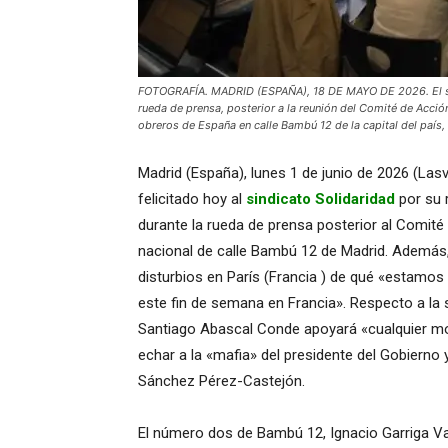
FOTOGRAFÍA. MADRID (ESPAÑA), 18 DE MAYO DE 2026. El sec
rueda de prensa, posterior a la reunión del Comité de Acción
obreros de España en calle Bambú 12 de la capital del país
Madrid (España), lunes 1 de junio de 2026 (Las
felicitado hoy al
sindicato Solidaridad
por su 
durante la rueda de prensa posterior al Comité 
nacional de calle Bambú 12 de Madrid. Además, 
disturbios en París (Francia ) de qué «estamos
este fin de semana en Francia». Respecto a la s
Santiago Abascal Conde apoyará «cualquier mo
echar a la «mafia» del presidente del Gobierno 
Sánchez Pérez-Castejón.
El número dos de Bambú 12, Ignacio Garriga V