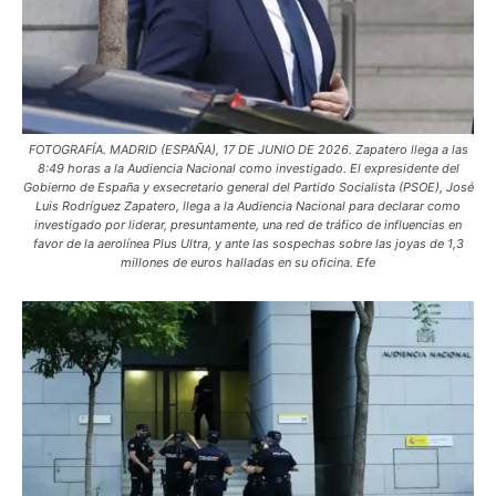
FOTOGRAFÍA. MADRID (ESPAÑA), 17 DE JUNIO DE 2026. Zapatero llega a las
8:49 horas a la Audiencia Nacional como investigado. El expresidente del
Gobierno de España y exsecretario general del Partido Socialista (PSOE), José
Luis Rodríguez Zapatero, llega a la Audiencia Nacional para declarar como
investigado por liderar, presuntamente, una red de tráfico de influencias en
favor de la aerolínea Plus Ultra, y ante las sospechas sobre las joyas de 1,3
millones de euros halladas en su oficina. Efe