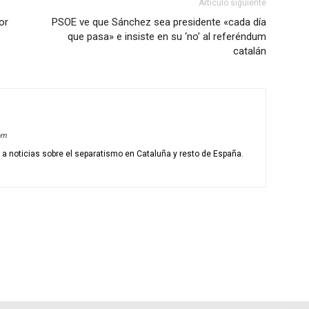
Artículo siguiente
or
PSOE ve que Sánchez sea presidente «cada día
que pasa» e insiste en su ‘no’ al referéndum
catalán
om
o a noticias sobre el separatismo en Cataluña y resto de España.