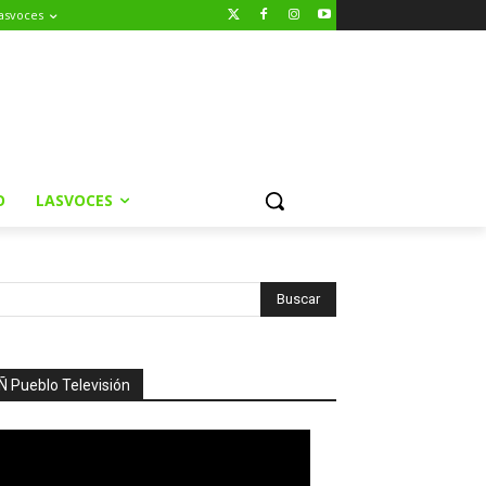
asvoces
O
LASVOCES
Ñ Pueblo Televisión