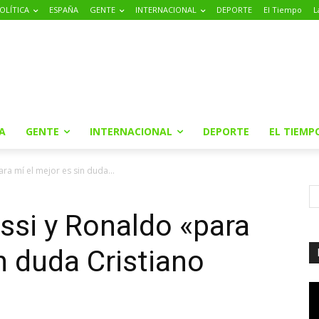
OLÍTICA
ESPAÑA
GENTE
INTERNACIONAL
DEPORTE
El Tiempo
L
A
GENTE
INTERNACIONAL
DEPORTE
EL TIEMP
ra mí el mejor es sin duda...
ssi y Ronaldo «para
n duda Cristiano