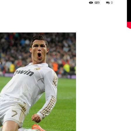
689
0