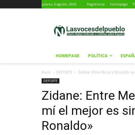
jueves, 6 agosto, 2026
Registrarse
Homepage
P
HOMEPAGE
POLÍTICA
ESPAÑ
Inicio
DEPORTE
Zidane: Entre Messi y Ronaldo «pa
DEPORTE
Zidane: Entre Me
mí el mejor es si
Ronaldo»