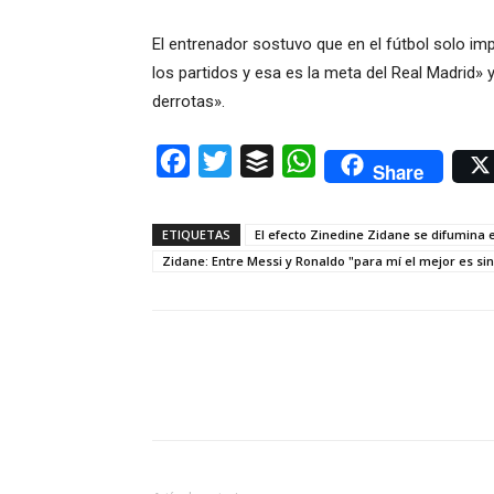
El entrenador sostuvo que en el fútbol solo i
los partidos y esa es la meta del Real Madrid» y
derrotas».
Facebook
Twitter
Buffer
WhatsApp
Share
ETIQUETAS
El efecto Zinedine Zidane se difumina e
Zidane: Entre Messi y Ronaldo "para mí el mejor es si