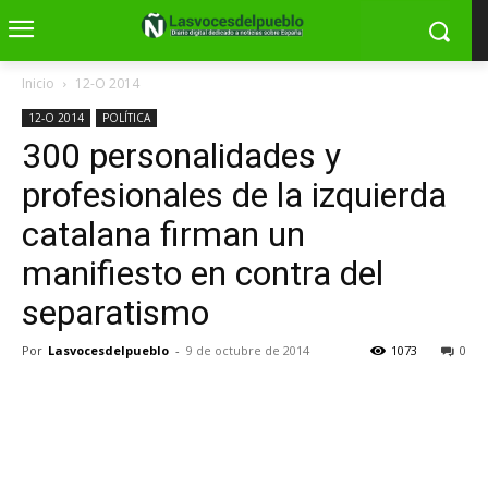
Inicio
12-O 2014
12-O 2014
POLÍTICA
300 personalidades y
profesionales de la izquierda
catalana firman un
manifiesto en contra del
separatismo
Por
Lasvocesdelpueblo
-
9 de octubre de 2014
1073
0