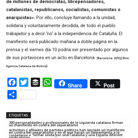
de millones de demócratas, librepensadores,
catalanistas, republicanos, socialistas, comunistas o
anarquistas».
Por ello, concluye llamando a la unidad,
solidaria y voluntariamente decidida, de todo el pueblo
trabajador y a decir ‘no’ a la independencia de Cataluña. El
manifiesto será publicado mañana a doble página en la
prensa y el viernes día 10 podría ser presentado por algunos
de sus portavoces en un acto en Barcelona.
[Barcelona. (EFE)] [foto
Agencia Catalana de Noticia]
Facebook
Twitter
Buffer
WhatsApp
Share
Post
Compartir
ETIQUETAS
300 personalidades y profesionales de la izquierda catalana firman
un manifiesto en contra del separatismo
activistas y afiliados de partidos políticos han lanzado un manifiesto
en contra del separatismo y en el que hacen un llamamiento a la
ciudadanía a "luchar unida por una Cataluña y una España diferent
sindicalistas