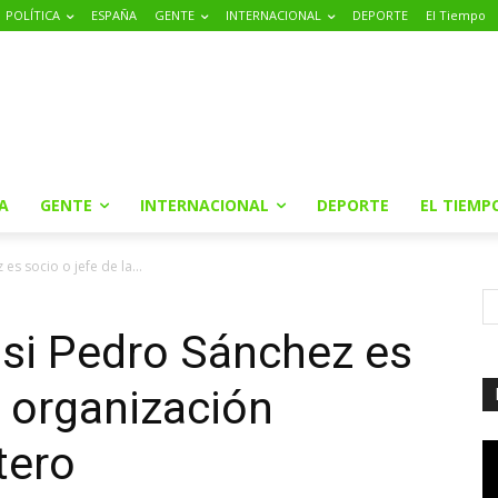
POLÍTICA
ESPAÑA
GENTE
INTERNACIONAL
DEPORTE
El Tiempo
A
GENTE
INTERNACIONAL
DEPORTE
EL TIEMP
s socio o jefe de la...
 si Pedro Sánchez es
a organización
atero