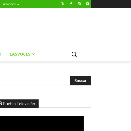
Lasvoces
O
LASVOCES
Ñ Pueblo Televisión