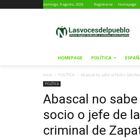
domingo, 9 agosto, 2026
Registrarse
Homepage
HOMEPAGE
POLÍTICA
ESPAÑ
Inicio
POLÍTICA
Abascal no sabe si Pedro Sánchez e
POLÍTICA
Abascal no sabe
socio o jefe de l
criminal de Zap