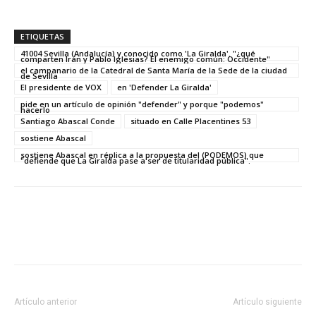
ETIQUETAS
41004 Sevilla (Andalucía) y conocido como 'La Giralda'. "¿qué
comparten Irán y Pablo Iglesias? El enemigo común: Occidente"
el campanario de la Catedral de Santa María de la Sede de la ciudad
de Sevilla
El presidente de VOX
en 'Defender La Giralda'
pide en un artículo de opinión "defender" y porque "podemos"
hacerlo
Santiago Abascal Conde
situado en Calle Placentines 53
sostiene Abascal
sostiene Abascal en réplica a la propuesta del (PODEMOS) que
"defiende que La Giralda pase a ser de titularidad pública".
Artículo anterior
Artículo siguiente