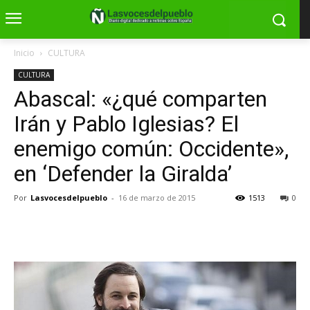
Inicio
CULTURA
CULTURA
Abascal: «¿qué comparten
Irán y Pablo Iglesias? El
enemigo común: Occidente»,
en ‘Defender la Giralda’
Por
Lasvocesdelpueblo
-
16 de marzo de 2015
1513
0