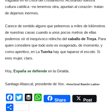
fraguado en el crisol del cristianismo. Acosando nuestra
cultura católica –no tenemos otra, apuntan al corazón– tratan
de dejarnos inermes.
Carece de sentido alguno que peleemos a miles de kilómetros
de nuestras casas cuando a unos pocos metros de ellas
podemos oír el inequívoco relincho del
caballo de Troya
. Para
quien considere que todo esto es exagerado, de momento, y
como aperitivo, en La
Tuerka
hay que taparse el escote. Si
eres mujer, claro.
Hoy,
España se defiende
en la Giralda.
Santiago Abascal, presidente de Vox.
<foto/José Ramón Ladra>
Facebook
Twitter
Buffer
WhatsApp
Share
Post
Compartir