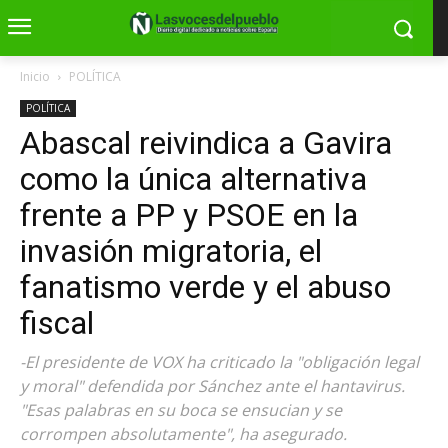
Inicio
POLÍTICA
POLÍTICA
Abascal reivindica a Gavira
como la única alternativa
frente a PP y PSOE en la
invasión migratoria, el
fanatismo verde y el abuso
fiscal
-El presidente de VOX ha criticado la "obligación legal
y moral" defendida por Sánchez ante el hantavirus.
"Esas palabras en su boca se ensucian y se
corrompen absolutamente", ha asegurado.