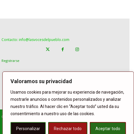
Contacto: info@lasvocesdelpueblo.com
Registrarse
Valoramos su privacidad
Usamos cookies para mejorar su experiencia de navegación,
mostrarle anuncios o contenidos personalizados y analizar
nuestro tráfico. Al hacer clic en “Aceptar todo” usted da su
consentimiento a nuestro uso de las cookies.
© Copyright Lasvocesdelpueblo
Homepage
POLÍTICA
ESPAÑA
GENTE
INTERNACIONAL
Personalizar
Rechazar todo
Aceptar todo