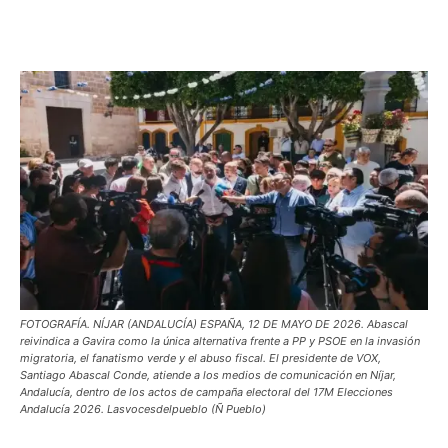
FOTOGRAFÍA. NÍJAR (ANDALUCÍA) ESPAÑA, 12 DE MAYO DE 2026. Abascal
reivindica a Gavira como la única alternativa frente a PP y PSOE en la invasión
migratoria, el fanatismo verde y el abuso fiscal. El presidente de VOX,
Santiago Abascal Conde, atiende a los medios de comunicación en Níjar,
Andalucía, dentro de los actos de campaña electoral del 17M Elecciones
Andalucía 2026. Lasvocesdelpueblo (Ñ Pueblo)