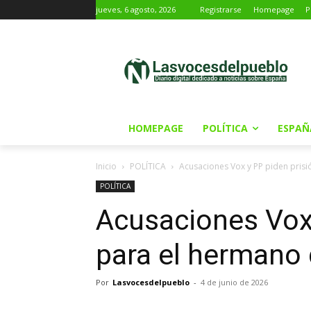
jueves, 6 agosto, 2026
Registrarse
Homepage
P
HOMEPAGE
POLÍTICA
ESPAÑ
Inicio
POLÍTICA
Acusaciones Vox y PP piden pris
POLÍTICA
Acusaciones Vox 
para el hermano
Por
Lasvocesdelpueblo
-
4 de junio de 2026