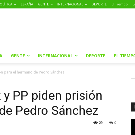
OLÍTICA
ESPAÑA
GENTE
INTERNACIONAL
DEPORTE
El Tiempo
L
A
GENTE
INTERNACIONAL
DEPORTE
EL TIEMP
ión para el hermano de Pedro Sánchez
y PP piden prisión
 de Pedro Sánchez
29
0