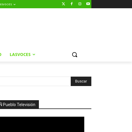
asvoces
O
LASVOCES
Ñ Pueblo Televisión