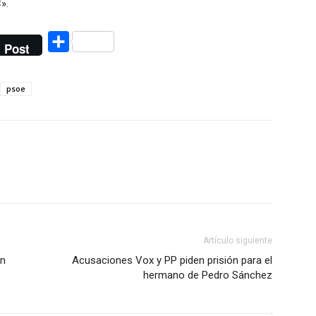
».
Compartir
Post
psoe
Artículo siguiente
ón
Acusaciones Vox y PP piden prisión para el
hermano de Pedro Sánchez