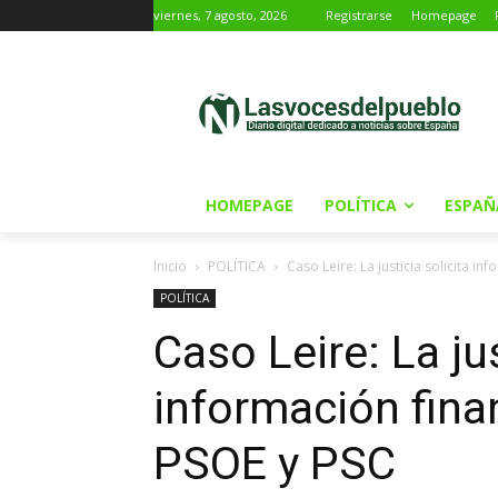
viernes, 7 agosto, 2026
Registrarse
Homepage
HOMEPAGE
POLÍTICA
ESPAÑ
Inicio
POLÍTICA
Caso Leire: La justicia solicita in
POLÍTICA
Caso Leire: La jus
información finan
PSOE y PSC