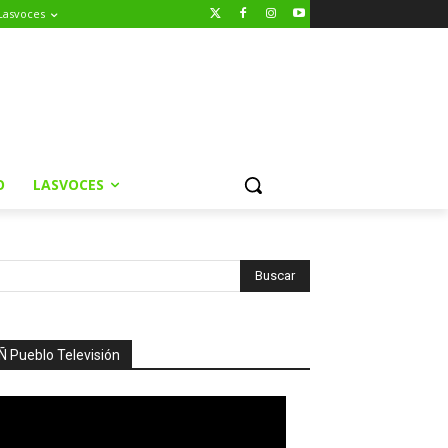
Lasvoces
O
LASVOCES
Ñ Pueblo Televisión