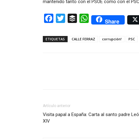
mantenido tanto con el PSOE como con el PSC
Facebook
Twitter
Buffer
WhatsApp
Share
ETIQUETAS
CALLE FERRAZ
corrupción!
PSC
Artículo anterior
Visita papal a España: Carta al santo padre Le
XIV