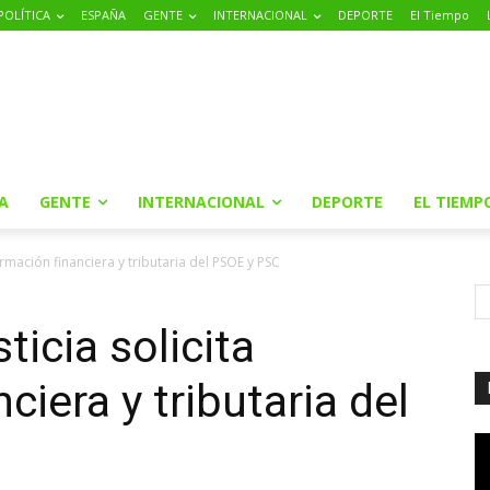
POLÍTICA
ESPAÑA
GENTE
INTERNACIONAL
DEPORTE
El Tiempo
A
GENTE
INTERNACIONAL
DEPORTE
EL TIEMP
formación financiera y tributaria del PSOE y PSC
ticia solicita
ciera y tributaria del