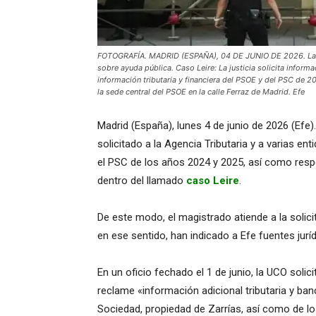
FOTOGRAFÍA. MADRID (ESPAÑA), 04 DE JUNIO DE 2026. La Gu
sobre ayuda pública. Caso Leire: La justicia solicita informa
información tributaria y financiera del PSOE y del PSC de 2
la sede central del PSOE en la calle Ferraz de Madrid. Efe
Madrid (España), lunes 4 de junio de 2026 (Efe)
solicitado a la Agencia Tributaria y a varias e
el PSC de los años 2024 y 2025, así como respec
dentro del llamado
caso Leire
.
De este modo, el magistrado atiende a la solicit
en ese sentido, han indicado a Efe fuentes juríd
En un oficio fechado el 1 de junio, la UCO solic
reclame «información adicional tributaria y ba
Sociedad, propiedad de Zarrías, así como de lo