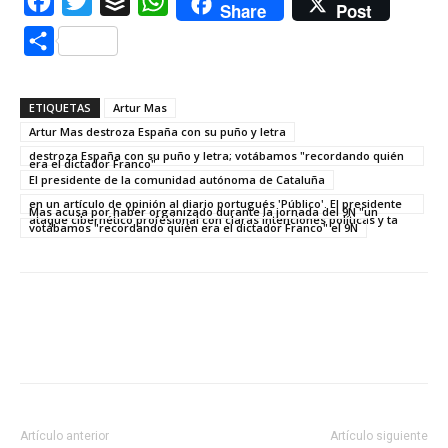
Facebook
Twitter
Buffer
WhatsApp
Share
Post
Compartir
ETIQUETAS
Artur Mas
Artur Mas destroza España con su puño y letra
destroza España con su puño y letra; votábamos "recordando quién
era el dictador Franco"
El presidente de la comunidad autónoma de Cataluña
en un artículo de opinión al diario portugués 'Público'. El presidente
Mas acusa por haber organizado durante la jornada del 9N "un
ataque cibernético profesional con claras intenciones políticas y ta
votábamos "recordando quién era el dictador Franco" el 9N
Artículo anterior
Artículo siguiente