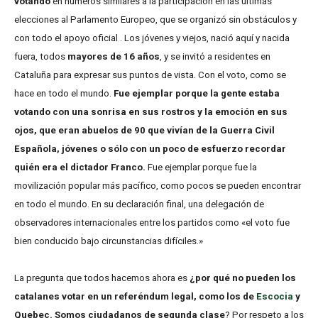
votando
en números similares a la participación en las últimas
elecciones al Parlamento Europeo, que se organizó sin obstáculos y
con todo el apoyo oficial . Los jóvenes y viejos, nació aquí y nacida
fuera, todos
mayores de 16 años
, y se invitó a residentes en
Cataluña para expresar sus puntos de vista. Con el voto, como se
hace en todo el mundo.
Fue ejemplar porque la gente estaba
votando con una sonrisa en sus rostros y la emoción en sus
ojos, que eran abuelos de 90 que vivían de la Guerra Civil
Española, jóvenes o sólo con un poco de esfuerzo recordar
quién era el dictador Franco.
Fue ejemplar porque fue la
movilización popular más pacífico, como pocos se pueden encontrar
en todo el mundo. En su declaración final, una delegación de
observadores internacionales entre los partidos como «el voto fue
bien conducido bajo circunstancias difíciles.»
La pregunta que todos hacemos ahora es
¿por qué no pueden los
catalanes votar en un referéndum legal, como los de
Escocia
y
Quebec. Somos ciudadanos de segunda clase
? Por respeto a los