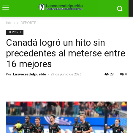
Inicio
DEPORTE
DEPORTE
Canadá logró un hito sin
precedentes al meterse entre
16 mejores
Por
Lasvocesdelpueblo
-
29 de junio de 2026
28
0