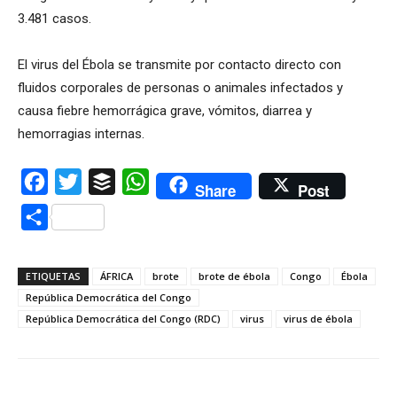
3.481 casos.
El virus del Ébola se transmite por contacto directo con
fluidos corporales de personas o animales infectados y
causa fiebre hemorrágica grave, vómitos, diarrea y
hemorragias internas.
Facebook
Twitter
Buffer
WhatsApp
Share
Post
Compartir
ETIQUETAS
ÁFRICA
brote
brote de ébola
Congo
Ébola
República Democrática del Congo
República Democrática del Congo (RDC)
virus
virus de ébola