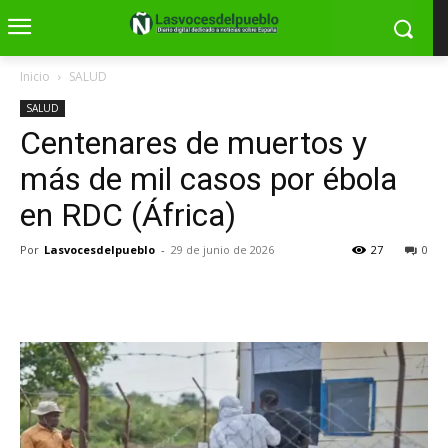
Inicio
SALUD
SALUD
Centenares de muertos y
más de mil casos por ébola
en RDC (África)
Por
Lasvocesdelpueblo
-
29 de junio de 2026
27
0