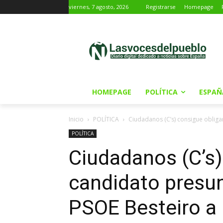
viernes, 7 agosto, 2026
Registrarse
Homepage
HOMEPAGE
POLÍTICA
ESPAÑ
Inicio
POLÍTICA
Ciudadanos (C’s) consigue obligar
POLÍTICA
Ciudadanos (C’s)
candidato presun
PSOE Besteiro a 