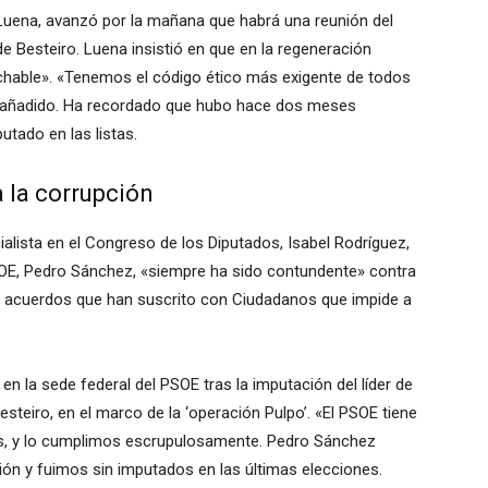
 Luena, avanzó por la mañana que habrá una reunión del
de Besteiro. Luena insistió en que en la regeneración
hable». «Tenemos el código ético más exigente de todos
a añadido. Ha recordado que hubo hace dos meses
utado en las listas.
 la corrupción
ialista en el Congreso de los Diputados, Isabel Rodríguez,
SOE, Pedro Sánchez, «siempre ha sido contundente» contra
s acuerdos que han suscrito con Ciudadanos que impide a
n la sede federal del PSOE tras la imputación del líder de
teiro, en el marco de la ‘operación Pulpo’. «El PSOE tiene
dos, y lo cumplimos escrupulosamente. Pedro Sánchez
ión y fuimos sin imputados en las últimas elecciones.