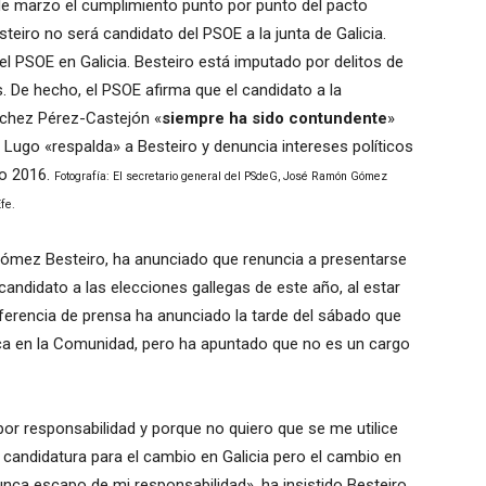
1 de marzo el cumplimiento punto por punto del pacto
eiro no será candidato del PSOE a la junta de Galicia.
el PSOE en Galicia. Besteiro está imputado por delitos de
. De hecho, el PSOE afirma que el candidato a la
nchez Pérez-Castejón «
siempre ha sido contundente
»
e Lugo «respalda» a Besteiro y denuncia intereses políticos
zo 2016.
Fotografía: El secretario general del PSdeG, José Ramón Gómez
fe.
Gómez Besteiro, ha anunciado que renuncia a presentarse
r candidato a las elecciones gallegas de este año, al estar
nferencia de prensa ha anunciado la tarde del sábado que
tica en la Comunidad, pero ha apuntado que no es un cargo
por responsabilidad y porque no quiero que se me utilice
candidatura para el cambio en Galicia pero el cambio en
unca escapo de mi responsabilidad», ha insistido Besteiro,