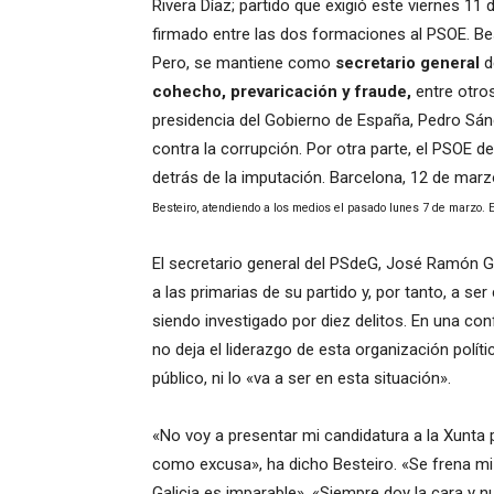
Rivera Díaz; partido que exigió este viernes 1
firmado entre las dos formaciones al PSOE. Best
Pero, se mantiene como
secretario general
d
cohecho, prevaricación y fraude,
entre otros
presidencia del Gobierno de España, Pedro Sá
contra la corrupción. Por otra parte, el PSOE d
detrás de la imputación. Barcelona, 12 de mar
Besteiro, atendiendo a los medios el pasado lunes 7 de marzo. E
El secretario general del PSdeG, José Ramón 
a las primarias de su partido y, por tanto, a se
siendo investigado por diez delitos. En una co
no deja el liderazgo de esta organización polí
público, ni lo «va a ser en esta situación».
«No voy a presentar mi candidatura a la Xunta 
como excusa», ha dicho Besteiro. «Se frena mi 
Galicia es imparable». «Siempre doy la cara y n