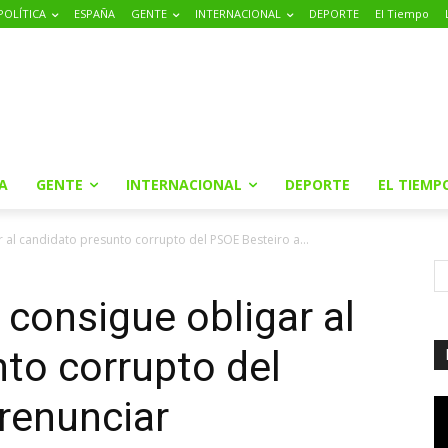
POLÍTICA
ESPAÑA
GENTE
INTERNACIONAL
DEPORTE
El Tiempo
A
GENTE
INTERNACIONAL
DEPORTE
EL TIEMP
 al candidato presunto corrupto del PSOE Besteiro a...
 consigue obligar al
to corrupto del
renunciar