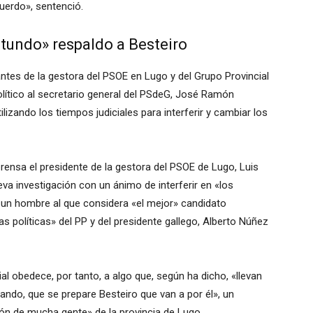
erdo», sentenció.
tundo» respaldo a Besteiro
ntes de la gestora del PSOE en Lugo y del Grupo Provincial
lítico al secretario general del PSdeG, José Ramón
lizando los tiempos judiciales para interferir y cambiar los
ensa el presidente de la gestora del PSOE de Lugo, Luis
va investigación con un ánimo de interferir en «los
e un hombre al que considera «el mejor» candidato
las políticas» del PP y del presidente gallego, Alberto Núñez
ial obedece, por tanto, a algo que, según ha dicho, «llevan
ando, que se prepare Besteiro que van a por él», un
ón de mucha gente» de la provincia de Lugo.