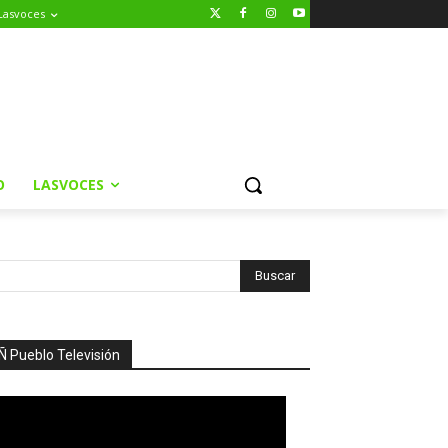
Lasvoces
O
LASVOCES
Ñ Pueblo Televisión