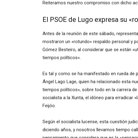
Reiteramos nuestro compromiso con dicho acu
El PSOE de Lugo expresa su «ro
Antes de la reunión de este sábado, representa
mostraron un «rotundo» respaldo personal y po
Gómez Besteiro, al considerar que se están «uti
tiempos políticos».
Es tal y como se ha manifestado en rueda de pr
Ángel Lago Lage, quien ha relacionado esta nue
tiempos políticos», sobre todo en la carrera d
socialista a la Xunta, el idóneo para erradicar «
Feijóo.
Según el socialista lucense, esta cuestión judic
diciendo años, y nosotros llevamos tiempo call
pensamiento que considera que es la «sensaci