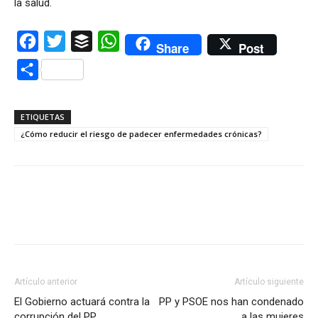
la salud.
Facebook
Twitter
Buffer
WhatsApp
Share
Post
Compartir
ETIQUETAS
¿Cómo reducir el riesgo de padecer enfermedades crónicas?
Artículo anterior
Artículo siguiente
El Gobierno actuará contra la
PP y PSOE nos han condenado
corrupción del PP
a las mujeres