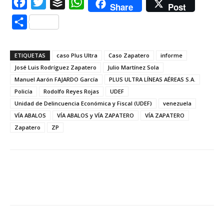
Facebook
Twitter
Buffer
WhatsApp
Share
Post
Compartir
ETIQUETAS
caso Plus Ultra
Caso Zapatero
informe
José Luis Rodríguez Zapatero
Julio Martínez Sola
Manuel Aarón FAJARDO García
PLUS ULTRA LÍNEAS AÉREAS S.A.
Policía
Rodolfo Reyes Rojas
UDEF
Unidad de Delincuencia Económica y Fiscal (UDEF)
venezuela
VÍA ABALOS
VÍA ABALOS y VÍA ZAPATERO
VÍA ZAPATERO
Zapatero
ZP