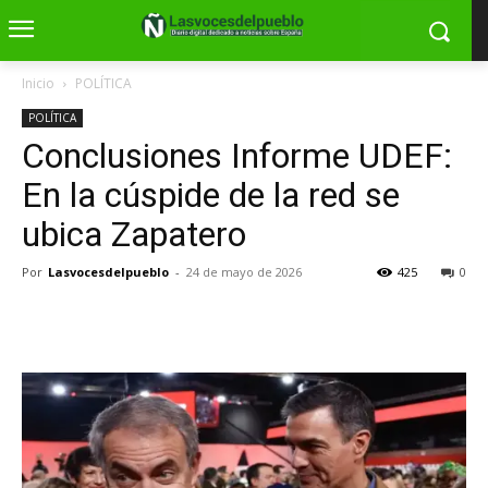
Inicio
POLÍTICA
POLÍTICA
Conclusiones Informe UDEF:
En la cúspide de la red se
ubica Zapatero
Por
Lasvocesdelpueblo
-
24 de mayo de 2026
425
0