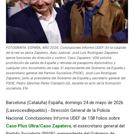
FOTOGRAFÍA. ESPAÑA, AÑO 2026. Conclusiones Informe UDEF: En la cúspide
de la red se ubica Zapatero. Auto Judicial: José Luis Rodríguez Zapatero
ejerce funciones de dirección y control. Caso Zapatero: VOX solicita
prohibición de salida de España y retirada de pasaporte diplomático y
cualquier otro documento de viaje. El expresidente del Gobierno de España y
exsecretario general del Partido Socialista (PSOE), José Luis Rodríguez
Zapatero; junto al presidente del Gobierno de España y secretario general del
PSOE, Pedro Sánchez Pérez-Castejón (d), durante un acto de la formación
socialista. Efe
Barcelona (Cataluña) España, domingo 24 de mayo de 2026
(Lasvocesdlepueblo).- Dirección General de la Policía
Nacional. Conclusiones
Informe
UDEF de 158 folios sobre
Caso Plus Ultra/Caso Zapatero
, el exsecretario general del
Partido Socialista (PSOE), expresidente del Gobierno de