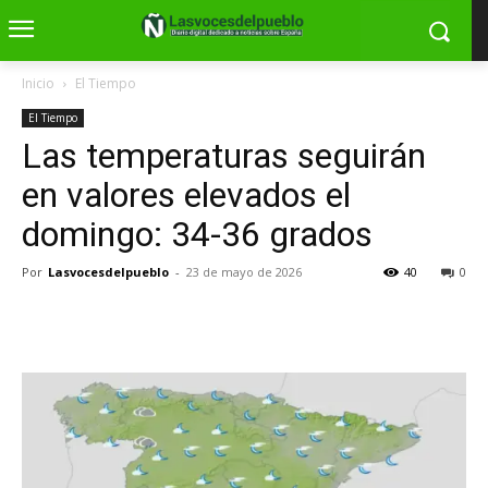
Inicio
El Tiempo
El Tiempo
Las temperaturas seguirán
en valores elevados el
domingo: 34-36 grados
Por
Lasvocesdelpueblo
-
23 de mayo de 2026
40
0