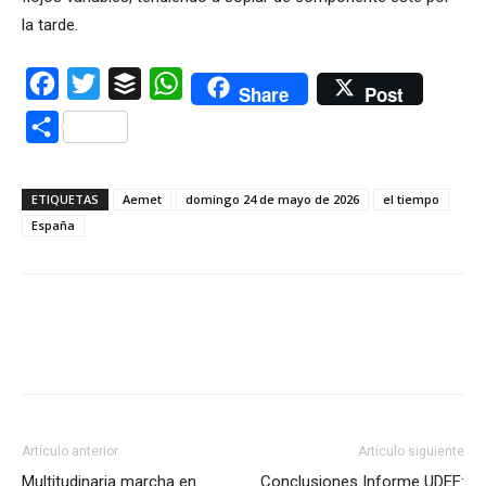
la tarde.
Facebook
Twitter
Buffer
WhatsApp
Share
Post
Compartir
ETIQUETAS
Aemet
domingo 24 de mayo de 2026
el tiempo
España
Artículo anterior
Artículo siguiente
Multitudinaria marcha en
Conclusiones Informe UDEF: