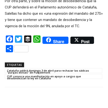
Por otra parte, y sobre la moción de desobediencia que la
CUP defenderá en el Parlamento autonómico de Cataluña,
Salellas ha dicho que es «una expresión del mandato del 27S»
y tiene que contener un mandato de desobediencia y la
vigencia de la moción del 9N, anulada por el TC.
Facebook
Twitter
Buffer
WhatsApp
Share
Post
Compartir
ETIQUETAS
Cataluña saldrá domingo 3 de abril para rechazar las sádicas
"purgas divisas" de Puigdemont
CUP convoca una manifestación en apoyo a cargos que
desobedezcan la ley en Cataluña