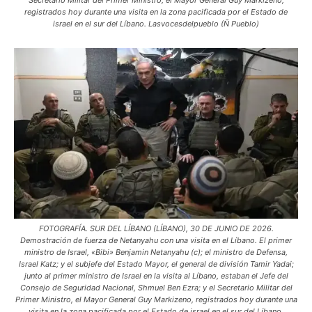
Secretario Militar del Primer Ministro, el Mayor General Guy Markizeno,
registrados hoy durante una visita en la zona pacificada por el Estado de
israel en el sur del Líbano. Lasvocesdelpueblo (Ñ Pueblo)
FOTOGRAFÍA. SUR DEL LÍBANO (LÍBANO), 30 DE JUNIO DE 2026.
Demostración de fuerza de Netanyahu con una visita en el Líbano. El primer
ministro de Israel, «Bibi» Benjamin Netanyahu (c); el ministro de Defensa,
Israel Katz; y el subjefe del Estado Mayor, el general de división Tamir Yadai;
junto al primer ministro de Israel en la visita al Líbano, estaban el Jefe del
Consejo de Seguridad Nacional, Shmuel Ben Ezra; y el Secretario Militar del
Primer Ministro, el Mayor General Guy Markizeno, registrados hoy durante una
visita en la zona pacificada por el Estado de israel en el sur del Líbano.