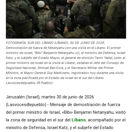
FOTOGRAFÍA. SUR DEL LÍBANO (LÍBANO), 30 DE JUNIO DE 2026.
Demostración de fuerza de Netanyahu con una visita en el Líbano. El primer
ministro de Israel, "Bibi" Benjamin Netanyahu (c); el ministro de Defensa, Israel
Katz; y el subjefe del Estado Mayor, el general de división Tamir Yadai; junto al
primer ministro de Israel en la visita al Líbano, estaban el Jefe del Consejo de
Seguridad Nacional, Shmuel Ben Ezra; y el Secretario Militar del Primer
Ministro, el Mayor General Guy Markizeno, registrados hoy durante una visita
en la zona pacificada por el Estado de israel en el sur del Líbano.
Lasvocesdelpueblo (Ñ Pueblo)
Jerusalén (Israel), martes 30 de junio de 2026
(Lasvocesdlepueblo).- Mensaje de demostración de fuerza
del primer ministro de Israel, «Bibi» Benjamin Netanyahu, visitó
la zona de seguridad en el sur del
Líbano
, acompañado por el
ministro de Defensa, Israel Katz, y el subjefe del Estado