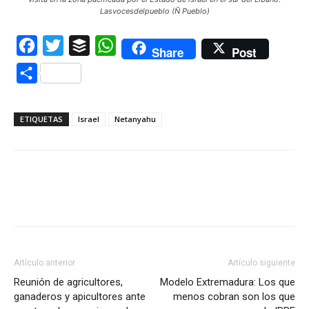
Lasvocesdelpueblo (Ñ Pueblo)
Facebook
Twitter
Buffer
WhatsApp
Share
Post
Compartir
ETIQUETAS
Israel
Netanyahu
Artículo anterior
Artículo siguiente
Reunión de agricultores,
Modelo Extremadura: Los que
ganaderos y apicultores ante
menos cobran son los que