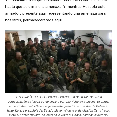
hasta que se elimine la amenaza. Y mientras Hezbolá esté
armado y presente aquí, representando una amenaza para
nosotros, permaneceremos aquí.
FOTOGRAFÍA. SUR DEL LÍBANO (LÍBANO), 30 DE JUNIO DE 2026.
Demostración de fuerza de Netanyahu con una visita en el Líbano. El primer
ministro de Israel, «Bibi» Benjamin Netanyahu (c); el ministro de Defensa,
Israel Katz; y el subjefe del Estado Mayor, el general de división Tamir Yadai;
junto al primer ministro de Israel en la visita al Líbano, estaban el Jefe del