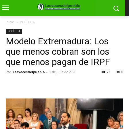
Inicio
POLÍTICA
POLÍTICA
Modelo Extremadura: Los
que menos cobran son los
que menos pagan de IRPF
Por
Lasvocesdelpueblo
-
1 de julio de 2026
23
0