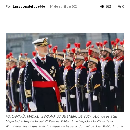
Por
Lasvocesdelpueblo
-
14 de abril de 2024
663
0
FOTOGRAFÍA. MADRID (ESPAÑA), 06 DE ENERO DE 2024. ¿Dónde está Su
Majestad el Rey de España? Pascua Militar. A su llegada a la Plaza de la
Almudena, sus majestades los reyes de España: don Felipe Juan Pablo Alfonso