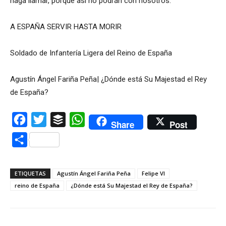
haga llamar, porque así no podrán con nosotros.
A ESPAÑA SERVIR HASTA MORIR
Soldado de Infantería Ligera del Reino de España
Agustín Ángel Fariña Peña| ¿Dónde está Su Majestad el Rey
de España?
Facebook
Twitter
Buffer
WhatsApp
Share
Post
Compartir
ETIQUETAS
Agustín Ángel Fariña Peña
Felipe VI
reino de España
¿Dónde está Su Majestad el Rey de España?