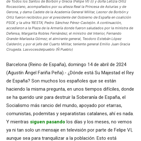
de Todos los Santos de Borbón y Grecia (Felipe VI) (i) y doña Letizia Ortiz
Rocasolano, acompañados por su alteza Real la Princesa de Asturias y de
Gerona, y dama Cadete de la Academia General Militar, Leonor de Borbón y
Ortiz fueron recibidos por el presidente del Gobierno de España en coalición
PSOE y la ultra 'RESTA', Pedro Sánchez Pérez-Castejón. A continuación,
accedieron a la Plaza de la Armería donde fueron saludados por la ministra de
Defensa, Margarita Robles Fernández; el ministro del Interior, Fernando
Grande-Marlaska Gómez; el almirante general, Teodoro Estebán López
Calderón; y por el jefe del Cuarto Militar, teniente general Emilio Juan Gracia
Cirugeda. Lasvocesdelpueblo (Ñ Pueblo)
Barcelona (Reino de España), domingo 14 de abril de 2024
(Agustín Ángel Fariña Peña).- ¿Dónde está Su Majestad el Rey
de España? Son muchos los españoles que se están
haciendo la misma pregunta, en unos tiempos difíciles, donde
se ha querido unir para destruir la Soberanía de España, el
Socialismo más rancio del mundo, apoyado por etarras,
comunistas, podemitas y separatistas catalanes, ahí es nada.
Y mientras
siguen pasando
los días y los meses, no vemos
ya ni tan solo un mensaje en televisión por parte de Felipe VI,
aunque sea para tranquilizar a la población. Esto está