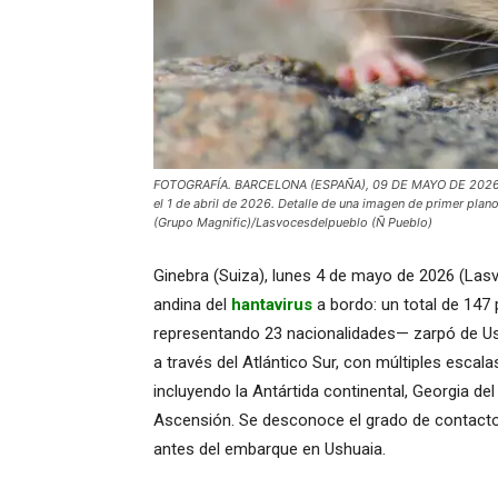
FOTOGRAFÍA. BARCELONA (ESPAÑA), 09 DE MAYO DE 2026. El 
el 1 de abril de 2026. Detalle de una imagen de primer plan
(Grupo Magnific)/Lasvocesdelpueblo (Ñ Pueblo)
Ginebra (Suiza), lunes 4 de mayo de 2026 (Las
andina del
hantavirus
a bordo: un total de 147 
representando 23 nacionalidades— zarpó de Ushua
a través del Atlántico Sur, con múltiples esca
incluyendo la Antártida continental, Georgia del 
Ascensión. Se desconoce el grado de contacto d
antes del embarque en Ushuaia.