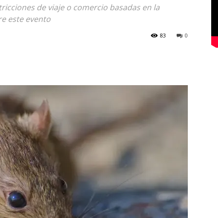
tricciones de viaje o comercio basadas en la
re este evento
83
0