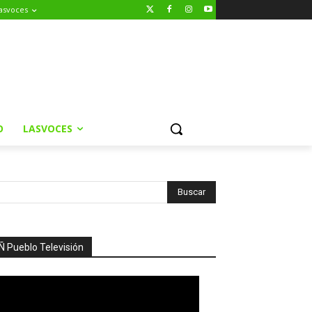
asvoces
O
LASVOCES
Ñ Pueblo Televisión