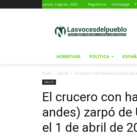
jueves, 6 agosto, 2026
Registrarse
Homepage
P
HOMEPAGE
POLÍTICA
ESPAÑ
Inicio
SALUD
El crucero con hantavirus (virus de 
SALUD
El crucero con ha
andes) zarpó de 
el 1 de abril de 