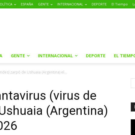
OLÍTICA
ESPAÑA
GENTE
INTERNACIONAL
DEPORTE
El Tiempo
L
A
GENTE
INTERNACIONAL
DEPORTE
EL TIEMP
andes) zarpó de Ushuaia (Argentina) el...
ntavirus (virus de
Ushuaia (Argentina)
2026