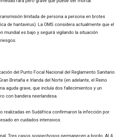
ermedad rara pero grave que puede ser mortal.
ansmisión limitada de persona a persona en brotes
fica de hantavirus). La OMS considera actualmente que el
 mundial es bajo y seguirá vigilando la situación
 riesgos.
icación del Punto Focal Nacional del Reglamento Sanitario
Gran Bretaña e Irlanda del Norte (en adelante, el Reino
ia aguda grave, que incluía dos fallecimientos y un
ero con bandera neerlandesa.
io realizadas en Sudáfrica confirmaron la infección por
gresado en cuidados intensivos.
cional. Tres casos sospechosos permanecen a bordo. Al 4