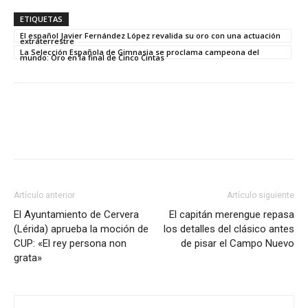
ETIQUETAS
El español Javier Fernández López revalida su oro con una actuación
extraterrestre
La Selección Española de Gimnasia se proclama campeona del
mundo: Oro en la final de Cinco Cintas
Artículo anterior
Artículo siguiente
El Ayuntamiento de Cervera
El capitán merengue repasa
(Lérida) aprueba la moción de
los detalles del clásico antes
CUP: «El rey persona non
de pisar el Campo Nuevo
grata»