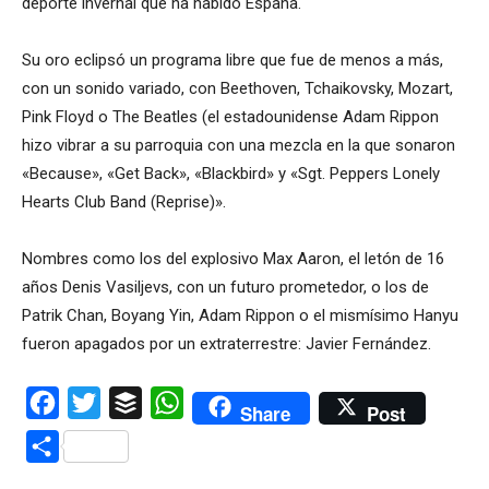
deporte invernal que ha habido España.
Su oro eclipsó un programa libre que fue de menos a más,
con un sonido variado, con Beethoven, Tchaikovsky, Mozart,
Pink Floyd o The Beatles (el estadounidense Adam Rippon
hizo vibrar a su parroquia con una mezcla en la que sonaron
«Because», «Get Back», «Blackbird» y «Sgt. Peppers Lonely
Hearts Club Band (Reprise)».
Nombres como los del explosivo Max Aaron, el letón de 16
años Denis Vasiljevs, con un futuro prometedor, o los de
Patrik Chan, Boyang Yin, Adam Rippon o el mismísimo Hanyu
fueron apagados por un extraterrestre: Javier Fernández.
Facebook
Twitter
Buffer
WhatsApp
Share
Post
Compartir