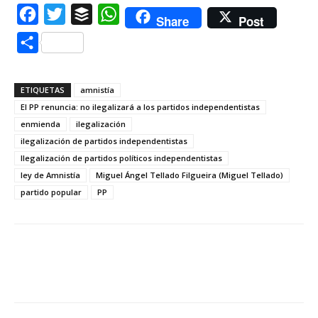
Facebook
Twitter
Buffer
WhatsApp
Share
Post
Compartir
ETIQUETAS
amnistía
El PP renuncia: no ilegalizará a los partidos independentistas
enmienda
ilegalización
ilegalización de partidos independentistas
Ilegalización de partidos políticos independentistas
ley de Amnistía
Miguel Ángel Tellado Filgueira (Miguel Tellado)
partido popular
PP