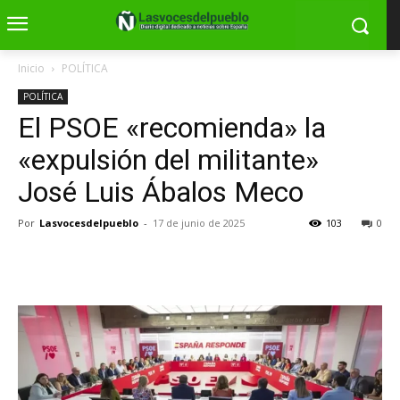
Inicio
POLÍTICA
POLÍTICA
El PSOE «recomienda» la
«expulsión del militante»
José Luis Ábalos Meco
Por
Lasvocesdelpueblo
-
17 de junio de 2025
103
0