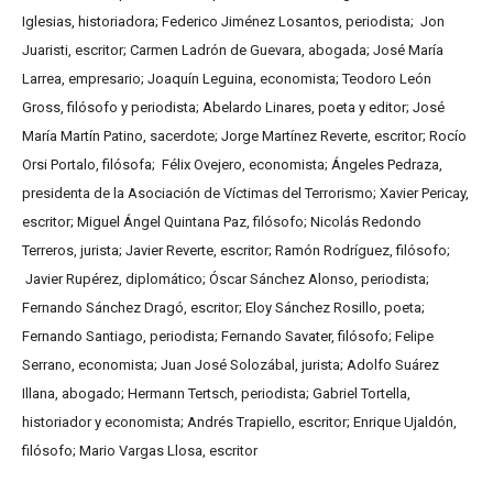
Iglesias, historiadora; Federico Jiménez Losantos, periodista; Jon
Juaristi, escritor; Carmen Ladrón de Guevara, abogada; José María
Larrea, empresario; Joaquín Leguina, economista; Teodoro León
Gross, filósofo y periodista; Abelardo Linares, poeta y editor; José
María Martín Patino, sacerdote; Jorge Martínez Reverte, escritor; Rocío
Orsi Portalo, filósofa; Félix Ovejero, economista; Ángeles Pedraza,
presidenta de la Asociación de Víctimas del Terrorismo; Xavier Pericay,
escritor; Miguel Ángel Quintana Paz, filósofo; Nicolás Redondo
Terreros, jurista; Javier Reverte, escritor; Ramón Rodríguez, filósofo;
Javier Rupérez, diplomático; Óscar Sánchez Alonso, periodista;
Fernando Sánchez Dragó, escritor; Eloy Sánchez Rosillo, poeta;
Fernando Santiago, periodista; Fernando Savater, filósofo; Felipe
Serrano, economista; Juan José Solozábal, jurista; Adolfo Suárez
Illana, abogado; Hermann Tertsch, periodista; Gabriel Tortella,
historiador y economista; Andrés Trapiello, escritor; Enrique Ujaldón,
filósofo; Mario Vargas Llosa, escritor