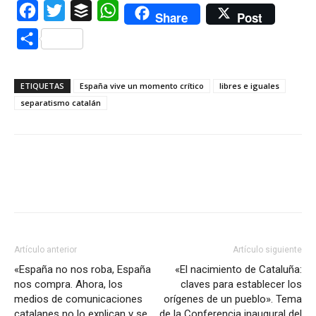
Facebook
Twitter
Buffer
WhatsApp
Share
Post
Compartir
ETIQUETAS
España vive un momento crítico
libres e iguales
separatismo catalán
Artículo anterior
Artículo siguiente
«España no nos roba, España
«El nacimiento de Cataluña:
nos compra. Ahora, los
claves para establecer los
medios de comunicaciones
orígenes de un pueblo». Tema
catalanes no lo explican y se
de la Conferencia inaugural del